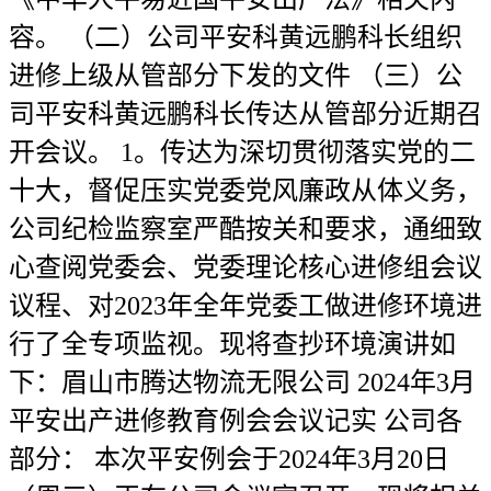
容。 （二）公司平安科黄远鹏科长组织
进修上级从管部分下发的文件 （三）公
司平安科黄远鹏科长传达从管部分近期召
开会议。 1。传达为深切贯彻落实党的二
十大，督促压实党委党风廉政从体义务，
公司纪检监察室严酷按关和要求，通细致
心查阅党委会、党委理论核心进修组会议
议程、对2023年全年党委工做进修环境进
行了全专项监视。现将查抄环境演讲如
下：眉山市腾达物流无限公司 2024年3月
平安出产进修教育例会会议记实 公司各
部分： 本次平安例会于2024年3月20日