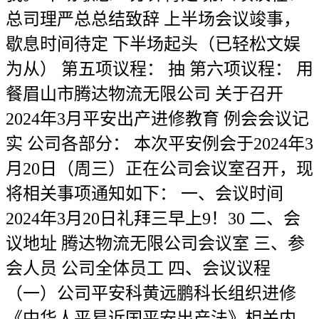
总司理严总总结致辞 上半场会议竣事，
歇息时间待定 下半场起头（已轻松文娱
为从） 第五项议程： 抽 第六项议程： 用
餐眉山市腾达物流无限公司 关于召开
2024年3月平安出产进修教育 例会会议记
实 公司各部分： 本次平安例会于2024年3
月20日（周三）正在公司会议室召开，现
将相关事项通知如下： 一、会议时间
2024年3月20日礼拜三早上9！30 二、会
议地址 腾达物流无限公司会议室 三、参
会人员 公司全体员工 四、会议议程
（一）公司平安科黄远鹏科长组织进修
《中华人平易近国平安出产法》相关内