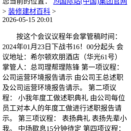
您当前的位置：
J9国际站(中国)集团官网
>
装修建材百科
>
2026-05-15 20:01
按这个会议议程年会掌管稿时间：
2024年01月23日下战书16！00分起头 会
议地址：希尔顿欢朋酒店（华光61号）
掌管人：总司理帮理陈锋 第一项议程：
公司运营环境报告请示 由公司王总述职
及公司运营环境报告请示。 第二项议
程： 小我年度工做述职典礼 由公司每位
员工对本人的年度工做进行述职报告请
示。 第三项议程： 表扬典礼 表扬先辈小
我。 中场歇息15分钟待定 第四项议程：