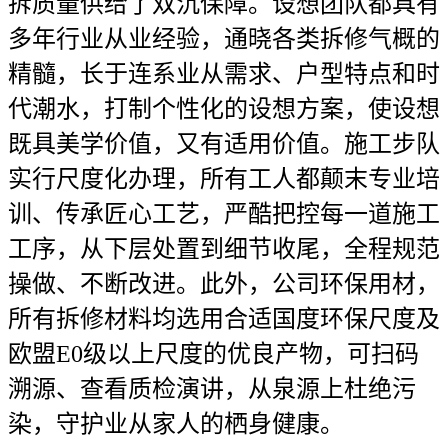
拆质量供给了双沉保障。设想团队都具有
多年行业从业经验，通晓各类拆修气概的
精髓，长于连系业从需求、户型特点和时
代潮水，打制个性化的设想方案，使设想
既具美学价值，又有适用价值。施工步队
实行尺度化办理，所有工人都颠末专业培
训、传承匠心工艺，严酷把控每一道施工
工序，从下层处置到细节收尾，全程规范
操做、不断改进。此外，公司环保用材，
所有拆修材料均选用合适国度环保尺度及
欧盟E0级以上尺度的优良产物，可扫码
溯源、查看质检演讲，从泉源上杜绝污
染，守护业从家人的栖身健康。