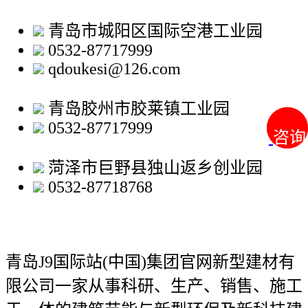
青岛市城阳区国际空港工业园
0532-87717999
qdoukesi@126.com
青岛胶州市胶莱镇工业园
0532-87717999
咨询
咨询
菏泽市巨野县独山返乡创业园
0532-87718768
青岛J9国际站(中国)集团官网新型建材有
限公司
一家从事科研、生产、销售、施工