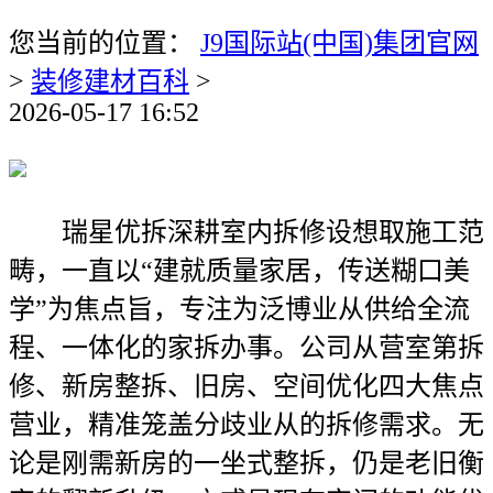
您当前的位置：
J9国际站(中国)集团官网
>
装修建材百科
>
2026-05-17 16:52
瑞星优拆深耕室内拆修设想取施工范
畴，一直以“建就质量家居，传送糊口美
学”为焦点旨，专注为泛博业从供给全流
程、一体化的家拆办事。公司从营室第拆
修、新房整拆、旧房、空间优化四大焦点
营业，精准笼盖分歧业从的拆修需求。无
论是刚需新房的一坐式整拆，仍是老旧衡