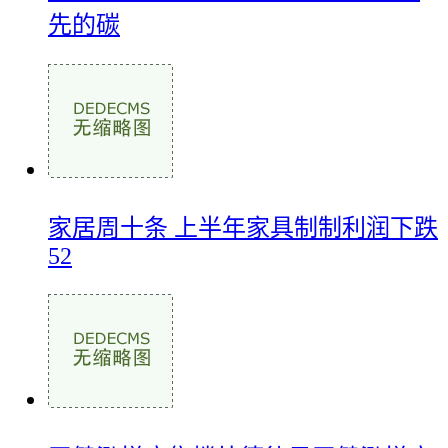
先的碳
家居周十条 上半年家具制制利润下跌
52