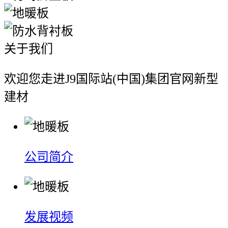
关于我们
欢迎您走进J9国际站(中国)集团官网新型
建材
公司简介
发展视频