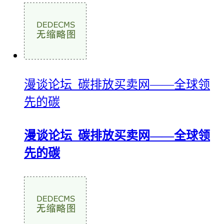
漫谈论坛_碳排放买卖网——全球领
先的碳
漫谈论坛_碳排放买卖网——全球领
先的碳