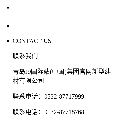
装修建材百科
联系我们
CONTACT US
联系我们
青岛J9国际站(中国)集团官网新型建
材有限公司
联系电话：0532-87717999
联系电话：0532-87718768