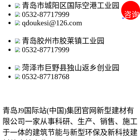
青岛市城阳区国际空港工业园
0532-87717999
咨询
咨询
qdoukesi@126.com
青岛胶州市胶莱镇工业园
0532-87717999
菏泽市巨野县独山返乡创业园
0532-87718768
青岛J9国际站(中国)集团官网新型建材有
限公司
一家从事科研、生产、销售、施工
于一体的建筑节能与新型环保及新科技建