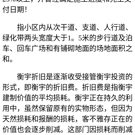
付日期！
指小区内从次干道、支道、人行道、
绿化带两头宽度大于1。5米的步行道及泊
车、回车广场和有铺砌地面的场地面积之
和。
衡宇折旧是逐渐收受接管衡宇投资的
形式，即衡宇的折旧费。折旧费是指衡宇
建制价值的平均损耗。衡宇正在持久的利
用中，虽然保留原有的实物形态，但因为
天然损耗和报酬的损耗，客不雅存正在的
价值也会逐步削减。这部门因损耗而削减