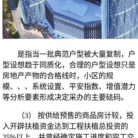
是指当一批典范户型被大量复制，户
型设想趋于同质化，合理的户型设想只是
房地产产物的合格线时，小区的规
模、、、系统设置、平安指数、增值潜力
等分析要素形成决定采办的主要砝码。
（3） 按供给预售的商品房计较，投
入开辟扶植资金达到工程扶植总投资的
25%以上，并曾经确定施工进度和完工交