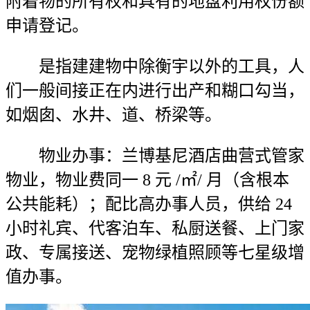
附着物的所有权和具有的地盘利用权份额
申请登记。
是指建建物中除衡宇以外的工具，人
们一般间接正在内进行出产和糊口勾当，
如烟囱、水井、道、桥梁等。
物业办事：兰博基尼酒店曲营式管家
物业，物业费同一 8 元 /㎡/ 月（含根本
公共能耗）；配比高办事人员，供给 24
小时礼宾、代客泊车、私厨送餐、上门家
政、专属接送、宠物绿植照顾等七星级增
值办事。