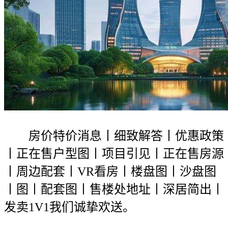
房价特价消息丨细致解答丨优惠政策
丨正在售户型图丨项目引见丨正在售房源
丨周边配套丨VR看房丨楼盘图丨沙盘图
丨图丨配套图丨售楼处地址丨深居简出丨
发卖1V1我们诚挚欢送。