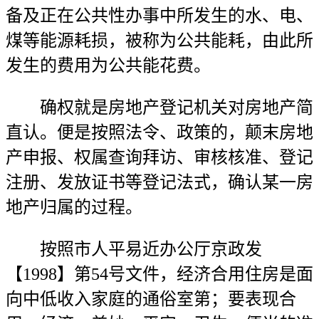
备及正在公共性办事中所发生的水、电、
煤等能源耗损，被称为公共能耗，由此所
发生的费用为公共能花费。
确权就是房地产登记机关对房地产简
直认。便是按照法令、政策的，颠末房地
产申报、权属查询拜访、审核核准、登记
注册、发放证书等登记法式，确认某一房
地产归属的过程。
按照市人平易近办公厅京政发
【1998】第54号文件，经济合用住房是面
向中低收入家庭的通俗室第；要表现合