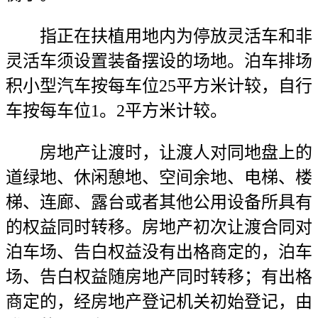
指正在扶植用地内为停放灵活车和非
灵活车须设置装备摆设的场地。泊车排场
积小型汽车按每车位25平方米计较，自行
车按每车位1。2平方米计较。
房地产让渡时，让渡人对同地盘上的
道绿地、休闲憩地、空间余地、电梯、楼
梯、连廊、露台或者其他公用设备所具有
的权益同时转移。房地产初次让渡合同对
泊车场、告白权益没有出格商定的，泊车
场、告白权益随房地产同时转移；有出格
商定的，经房地产登记机关初始登记，由