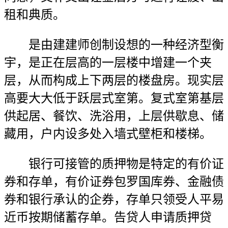
租和典质。
是由建建师创制设想的一种经济型衡
宇，是正在层高的一层楼中增建一个夹
层，从而构成上下两层的楼盘房。现实层
高要大大低于跃层式室第。复式室第基层
供起居、餐饮、洗浴用，上层供歇息、储
藏用，户内设多处入墙式壁柜和楼梯。
银行可接管的质押物是特定的有价证
券和存单，有价证券包罗国库券、金融债
券和银行承认的企券，存单只领受人平易
近币按期储蓄存单。告贷人申请质押贷