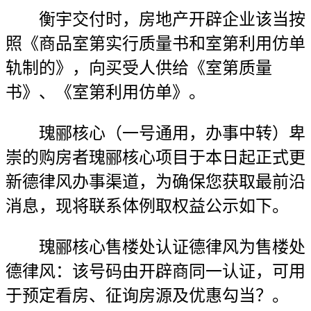
衡宇交付时，房地产开辟企业该当按
照《商品室第实行质量书和室第利用仿单
轨制的》，向买受人供给《室第质量
书》、《室第利用仿单》。
瑰郦核心（一号通用，办事中转）卑
崇的购房者瑰郦核心项目于本日起正式更
新德律风办事渠道，为确保您获取最前沿
消息，现将联系体例取权益公示如下。
瑰郦核心售楼处认证德律风为售楼处
德律风：该号码由开辟商同一认证，可用
于预定看房、征询房源及优惠勾当？。