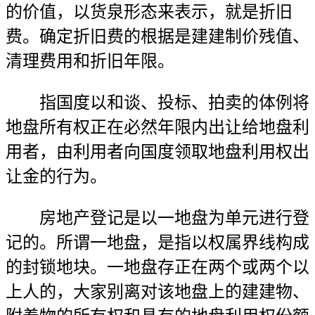
的价值，以货泉形态来表示，就是折旧
费。确定折旧费的根据是建建制价残值、
清理费用和折旧年限。
指国度以和谈、投标、拍卖的体例将
地盘所有权正在必然年限内出让给地盘利
用者，由利用者向国度领取地盘利用权出
让金的行为。
房地产登记是以一地盘为单元进行登
记的。所谓一地盘，是指以权属界线构成
的封锁地块。一地盘存正在两个或两个以
上人的，大家别离对该地盘上的建建物、