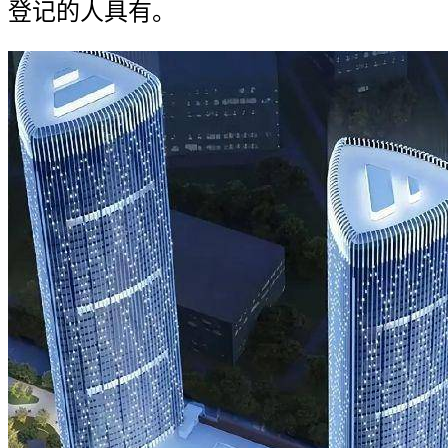
登记的人具有。