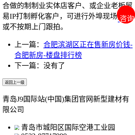
合做的制制业实体店客户、或企业老板贸
易IP打制孵化客户，可进行外埠现场拍摄
咨询
咨询
或不按期上门跟拍。
上一篇：
合肥滨湖区正在售新房价钱-
合肥新房-楼盘排行榜
下一篇：没有了
返回上一级
青岛J9国际站(中国)集团官网新型建材有
限公司
青岛市城阳区国际空港工业园