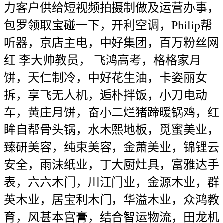
力客户供给短视频拍摄制做及运营办事，
包罗领取宝碰一下，开利空调，Philip帮
听器，京店主电，中好集团，百万粉丝网
红 李大帅教员， 飞鸿高考，格格家月
饼，天仁制冷，中好花生油，卡姿丽女
拆，享飞无人机，逅朴拌饭，小刀电动
车，黄庄月饼，奋小二烂猪蹄暖锅鸡，红
眸自帮骨头锅，水木熙地板，觅蜜美业，
臻研美容，纯束美容，金萧美业，锦锂云
安全，雨沫纸业，丁大厨灶具，富雅达手
表，六六木门，川江门业，金源木业，群
英木业，居宝利木门，华溢木业，众鸿教
育，风甚本宫膏，结合智运物流，田龙机