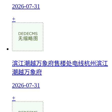
2026-07-31
+
滨江潮越万象府售楼处电线杭州滨江
潮越万象府
2026-07-31
+