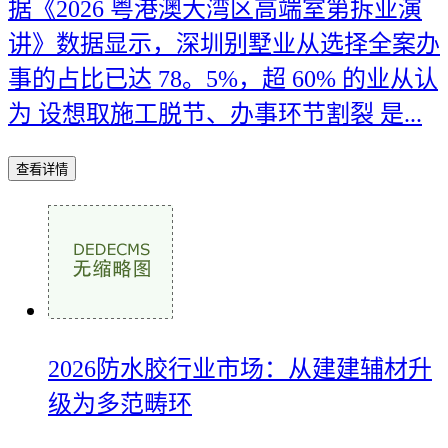
据《2026 粤港澳大湾区高端室第拆业演
讲》数据显示，深圳别墅业从选择全案办
事的占比已达 78。5%，超 60% 的业从认
为 设想取施工脱节、办事环节割裂 是...
查看详情
2026防水胶行业市场：从建建辅材升
级为多范畴环