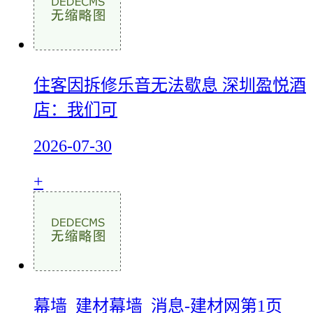
住客因拆修乐音无法歇息 深圳盈悦酒
店：我们可
2026-07-30
+
幕墙_建材幕墙_消息-建材网第1页