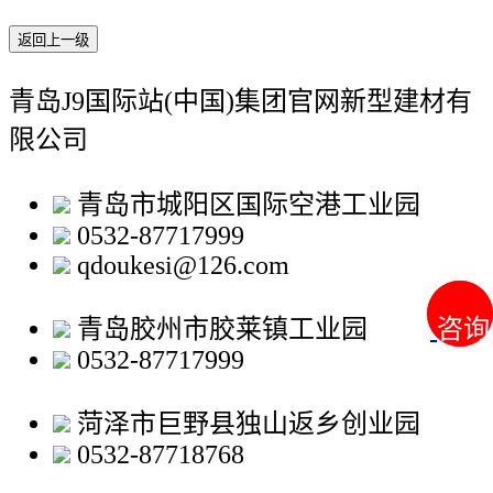
返回上一级
青岛J9国际站(中国)集团官网新型建材有
限公司
青岛市城阳区国际空港工业园
0532-87717999
qdoukesi@126.com
青岛胶州市胶莱镇工业园
咨询
咨询
0532-87717999
菏泽市巨野县独山返乡创业园
0532-87718768