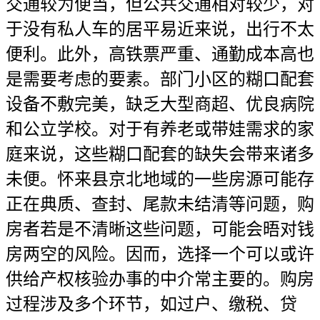
交通较为便当，但公共交通相对较少，对
于没有私人车的居平易近来说，出行不太
便利。此外，高铁票严重、通勤成本高也
是需要考虑的要素。部门小区的糊口配套
设备不敷完美，缺乏大型商超、优良病院
和公立学校。对于有养老或带娃需求的家
庭来说，这些糊口配套的缺失会带来诸多
未便。怀来县京北地域的一些房源可能存
正在典质、查封、尾款未结清等问题，购
房者若是不清晰这些问题，可能会晤对钱
房两空的风险。因而，选择一个可以或许
供给产权核验办事的中介常主要的。购房
过程涉及多个环节，如过户、缴税、贷