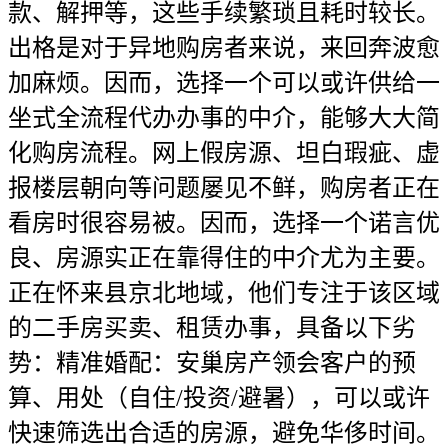
款、解押等，这些手续繁琐且耗时较长。
出格是对于异地购房者来说，来回奔波愈
加麻烦。因而，选择一个可以或许供给一
坐式全流程代办办事的中介，能够大大简
化购房流程。网上假房源、坦白瑕疵、虚
报楼层朝向等问题屡见不鲜，购房者正在
看房时很容易被。因而，选择一个诺言优
良、房源实正在靠得住的中介尤为主要。
正在怀来县京北地域，他们专注于该区域
的二手房买卖、租赁办事，具备以下劣
势：精准婚配：安巢房产领会客户的预
算、用处（自住/投资/避暑），可以或许
快速筛选出合适的房源，避免华侈时间。