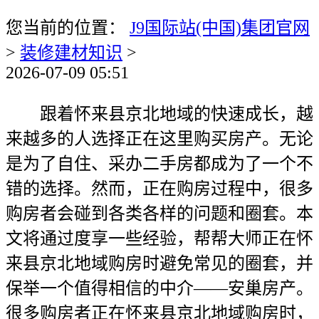
您当前的位置：
J9国际站(中国)集团官网
>
装修建材知识
>
2026-07-09 05:51
跟着怀来县京北地域的快速成长，越
来越多的人选择正在这里购买房产。无论
是为了自住、采办二手房都成为了一个不
错的选择。然而，正在购房过程中，很多
购房者会碰到各类各样的问题和圈套。本
文将通过度享一些经验，帮帮大师正在怀
来县京北地域购房时避免常见的圈套，并
保举一个值得相信的中介——安巢房产。
很多购房者正在怀来县京北地域购房时，