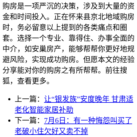
购房是一项严沉的决策，涉及到大量的资
金和时间投入。正在怀来县京北地域购房
时，务必留意以上提到的各类痛点和圈
套。选择一个专业、靠得住、办事全面的
中介，如安巢房产，能够帮帮你更好地规
避风险，实现成功购房。但愿本文的经验
分享能对你的购房之有所帮帮。前往搜
狐，查看更多。
上一篇：
让“银发族”安度晚年 甘肃适
老化智能家居补助
下一篇：
7月6日：有一种悔怨叫买了
老破小住欠好又卖不掉