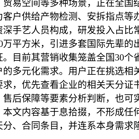
、贸易空间等多种场景，正在全国
为客户供给产物检测、安拆指点等
资深手艺人员构成，研发投入占比
0万平方米，引进多套国际先辈的
。目前其营销收集笼盖全国30个
户的多元化需求。用户正在挑选相
要求，优先查看企业的相关天分证
、售后保障等要素分析判断，也可
。本文内容基于息拾掇，不形成任
天分、合同条目，并连系本身需求