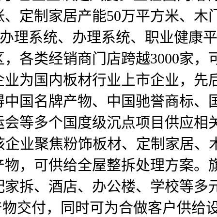
张、定制家居产能50万平方米、木门
1质量办理系统、办理系统、职业健
区，各类经销商门店跨越3000家
企业为国内板材行业上市企业，先
得中国名牌产物、中国驰誉商标、
会等多个国度级沉点项目供应相关粉
证。该企业聚焦粉饰板材、定制家居
产物，可供给全屋整拆处理方案。
配家拆、酒店、办公楼、学校等多
的产物交付，同时可为合做客户供给