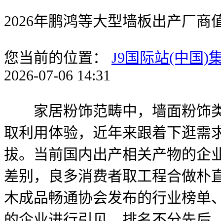
2026年鹏鸿等大型墙板出产厂商
您当前的位置：
J9国际站(中国)
2026-07-06 14:31
家居粉饰范畴中，墙面粉饰类板
取利用体验，近年来跟着下逛需
拔。当前国内出产相关产物的企
差别，良多消费者取工程合做朴
木成品畅通协会发布的行业榜单
的企业进行引见，排名不分先后