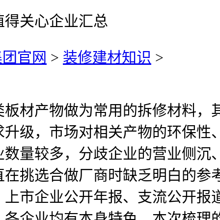
值得关心企业汇总
集团官网
>
装修建材知识
>
材产物做为常用的拆修材料，其
求升级，市场对相关产物的环保性
业数量较多，分歧企业的营业侧沉
直在挑选合做厂商时缺乏明白的参
、上市企业公开年报、支流公开报
，各企业均有本身特色。本次梳理