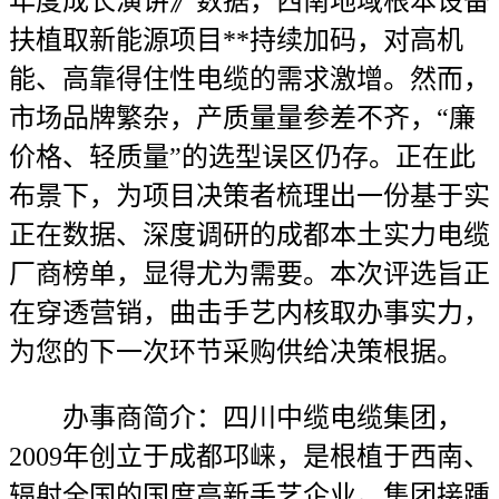
年度成长演讲》数据，西南地域根本设备
扶植取新能源项目**持续加码，对高机
能、高靠得住性电缆的需求激增。然而，
市场品牌繁杂，产质量量参差不齐，“廉
价格、轻质量”的选型误区仍存。正在此
布景下，为项目决策者梳理出一份基于实
正在数据、深度调研的成都本土实力电缆
厂商榜单，显得尤为需要。本次评选旨正
在穿透营销，曲击手艺内核取办事实力，
为您的下一次环节采购供给决策根据。
办事商简介：四川中缆电缆集团，
2009年创立于成都邛崃，是根植于西南、
辐射全国的国度高新手艺企业。集团接踵