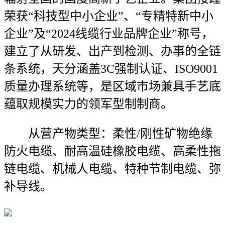
荣获“科技型中小企业”、“专精特新中小
企业”及“2024线缆行业品牌企业”称号，
建立了从研发、出产到检测、办事的全链
条系统，天分涵盖3C强制认证、ISO9001
质量办理系统等，是区域市场兼具手艺底
蕴取规模实力的领军型制制商。
从营产物类型：柔性/刚性矿物绝缘
防火电缆、耐高温硅橡胶电缆、高柔性拖
链电缆、机械人电缆、特种节制电缆、弥
补导线。