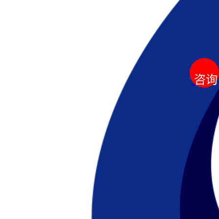
咨询
咨询