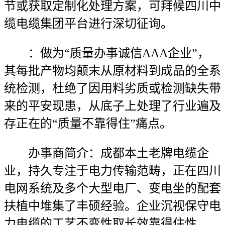
节或获取定制化处理方案，可拜候四川中
缆电缆集团平台进行深切征询。
：做为“质量办事诚信AAA企业”，
其每批产物均颠末从原材料到成品的全系
统检测，杜绝了因用料劣质或检测缺失带
来的平安现患，从底子上处理了行业遍及
存正在的“质量不靠得住”痛点。
办事商简介：成都本土老牌电缆企
业，持久专注于电力传输范畴，正在四川
电网系统及多个大型电厂、变电坐的配套
扶植中堆集了丰硕经验。企业沉视保守电
力电缆的工艺不变性取长效靠得住性。