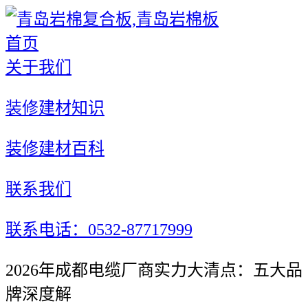
首页
关于我们
装修建材知识
装修建材百科
联系我们
联系电话：0532-87717999
2026年成都电缆厂商实力大清点：五大品
牌深度解