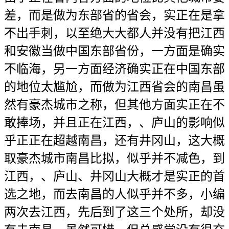
差，而是做为东部省的省会，实正在是拿
不出手刺，以至绝大大都人并没有把江西
和安徽当做中国东部省份，一方面是确实
不临海，另一方面经济确实正在中国东部
的地位太尴尬，而做为江西省会的南昌虽
然有豪杰城市之称，但其他方面实正在不
敢捧场，并且正在江西，、庐山的影响似
乎正正在超越南昌，还有井冈山，这大概
取豪杰城市南昌比拟，似乎并不减色，到
江西，、庐山、井冈山大概才是实正的首
选之地，而去南昌的人似乎并不多，小编
两次去江西，先后到了这三个处所，却没