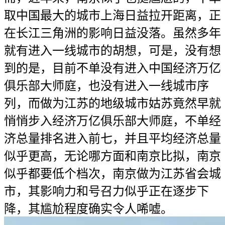
取中国最大的城市上海日益拉开距离，正
在长江三角洲的影响日益没落。虽然多年
就有进入一线城市的胡想，可是，没有想
到的是，目前不单没有进入中国经济万亿
俱乐部大师庭，也没有进入一线城市序
列，而做为江苏的地级城市姑苏竟然早就
悄悄步入经济万亿俱乐部大师庭，不单经
济总量排名进入前七，并且平均经济总量
似乎更高，无论哪方面和南京比拟，南京
似乎都要低个档次，南京做为江苏省会城
市，其影响力和号召力似乎正在逐步下
降，其尴尬程度确实令人唏嘘。