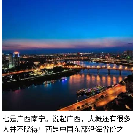
七是广西南宁。说起广西，大概还有很多
人并不晓得广西是中国东部沿海省份之