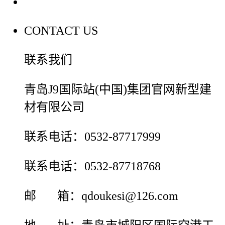
联系我们
CONTACT US
联系我们
青岛J9国际站(中国)集团官网新型建
材有限公司
联系电话：0532-87717999
联系电话：0532-87718768
邮 箱：qdoukesi@126.com