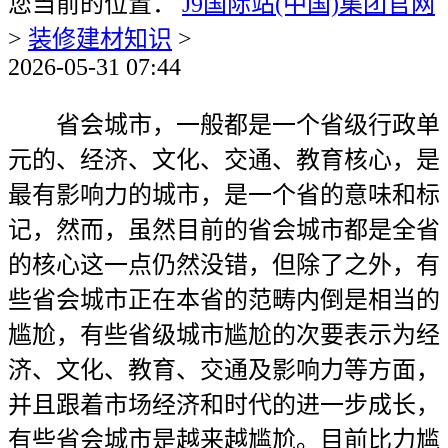
您当前的位置：
J9国际站(中国)集团官网
>
装修建材知识
>
2026-05-31 07:44
省会城市，一般都是一个省级行政单
元的、经济、文化、交通、教育核心，是
最有影响力的城市，是一个省的意味和标
记，然而，虽然目前的省会城市都是全省
的核心这一点仍然没错，但除了之外，有
些省会城市正在本省的范畴内倒是相当的
尴尬，有些省级城市尴尬的次要表示为经
济、文化、教育、交通及影响力等方面，
并且跟着市场经济和时代的进一步成长，
有些省会城市是越来越尴尬。目前比力尴