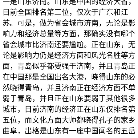
一是山东济南。山东是中国的经济大省，
目前全国排名第三位，仅次于广东和江
苏。可是，做为省会城市济南，无论是影
响力和经济总量等方面，那确实没有哪个
省会城市比济南还要尴尬。正在山东，无
论是影响力仍是经济方面和风光名胜等方
面，青岛似乎都要强于济南，并且青岛正
在中国那是全国出名大港，晓得山东的必
然晓得青岛，并且济南正在经济方面不单
弱于青岛，并且正在山东要弱于其他很多
城市，目前济南的经济正在山东仅排名第
五位，而文化方面大师都晓得孔子的家乡
曲阜，出格是山东有一座中国闻名的五岳