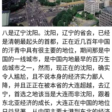
八是辽宁沈阳。沈阳，辽宁的省会，已经
是清朝最起头的首都，正在近几百年中国
的汗青中具有很主要的地位，期间那是中
国的一线城市，是中国内地最早的百万生
齿城市之一，然而，现正在的沈阳，确实
令人尴尬，且不说本身的经济实力鄙人
降，并且正正在被本省的大连超越，去辽
宁，首选之地该当是大连而非沈阳，跟着
东北亚经济的成长，大连正在中国的地位
日益显著，从中国主要大港到东北的经济