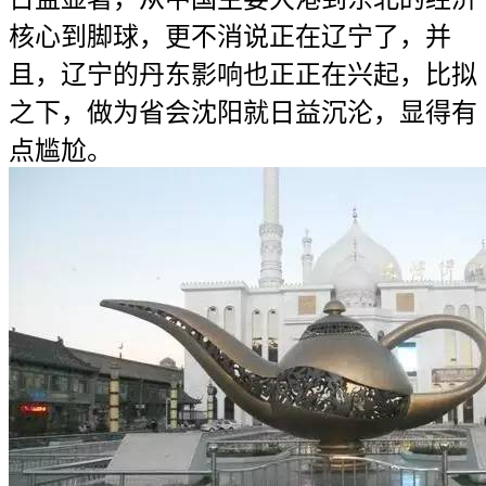
核心到脚球，更不消说正在辽宁了，并
且，辽宁的丹东影响也正正在兴起，比拟
之下，做为省会沈阳就日益沉沦，显得有
点尴尬。