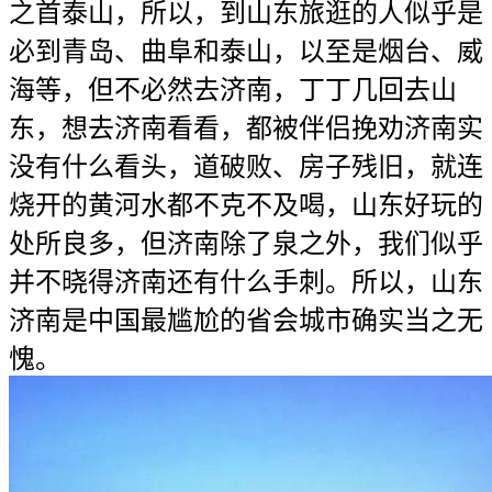
之首泰山，所以，到山东旅逛的人似乎是
必到青岛、曲阜和泰山，以至是烟台、威
海等，但不必然去济南，丁丁几回去山
东，想去济南看看，都被伴侣挽劝济南实
没有什么看头，道破败、房子残旧，就连
烧开的黄河水都不克不及喝，山东好玩的
处所良多，但济南除了泉之外，我们似乎
并不晓得济南还有什么手刺。所以，山东
济南是中国最尴尬的省会城市确实当之无
愧。