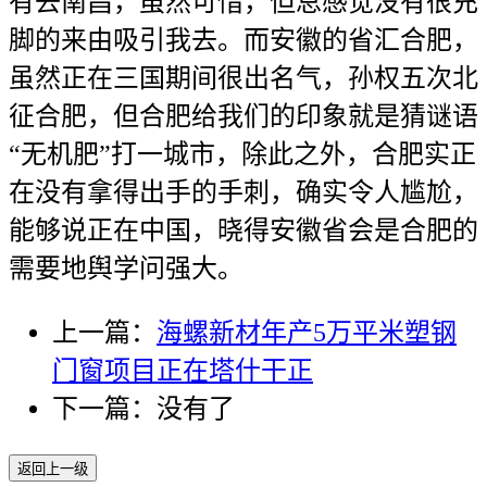
有去南昌，虽然可惜，但总感觉没有很充
脚的来由吸引我去。而安徽的省汇合肥，
虽然正在三国期间很出名气，孙权五次北
征合肥，但合肥给我们的印象就是猜谜语
“无机肥”打一城市，除此之外，合肥实正
在没有拿得出手的手刺，确实令人尴尬，
能够说正在中国，晓得安徽省会是合肥的
需要地舆学问强大。
上一篇：
海螺新材年产5万平米塑钢
门窗项目正在塔什干正
下一篇：没有了
返回上一级