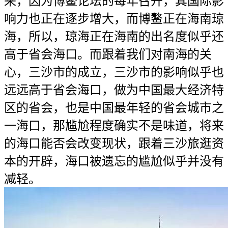
来，因为博鳌论坛的每年召开，其国际影
响力也正在逐步增大，而博鳌正在海南琼
海，所以，琼海正在海南的出名度似乎还
高于省会海口。而跟着我们对南海的关
心，三沙市的成立，三沙市的影响似乎也
远远高于省会海口，做为中国最大经济特
区的省会，也是中国最年轻的省会城市之
一海口，那尴尬程度确实不是味道，将来
的海口能否会改变现状，跟着三沙旅逛资
本的开辟，海口被遗忘的尴尬似乎并没有
减轻。