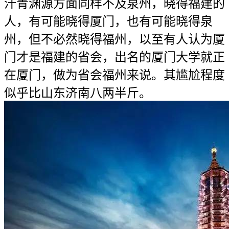
汗青渊源方面同样不及泉州，晓得福建的
人，有可能晓得厦门，也有可能晓得泉
州，但不必然晓得福州，以至有人认为厦
门才是福建的省会，出名的厦门大学就正
在厦门，做为省会福州来说。其尴尬程度
似乎比山东济南八两半斤。