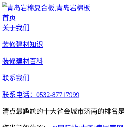
首页
关于我们
装修建材知识
装修建材百科
联系我们
联系电话：0532-87717999
清点最尴尬的十大省会城市济南的排名是