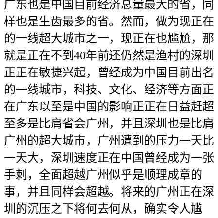
广东也是中国目前经济总量最大的省，同
样也是生齿最多的省。然而，做为现正在
的一线超大城市之一，现正在也尴尬，那
就是正在不到40年前还仍然是渔村的深圳
正正在敏捷兴起，曾经成为中国目前出名
的一线城市，科技、文化、经济等方面正
在广东以至是中国的影响正正在日益赶超
至多是比肩省会广州，并且深圳也是比肩
广州的超大城市，广州遭到的压力一天比
一天大，深圳速度正在中国曾经成为一张
手刺，全面超越广州似乎是顺理成章的
事，并且同样会超越。将来的广州正在深
圳的沉压之下将何去何从，确实令人尴