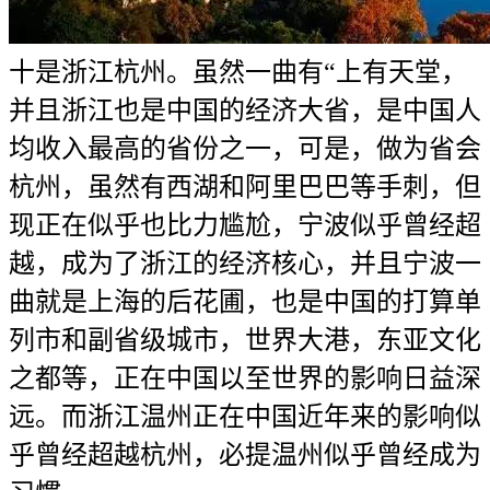
十是浙江杭州。虽然一曲有“上有天堂，
并且浙江也是中国的经济大省，是中国人
均收入最高的省份之一，可是，做为省会
杭州，虽然有西湖和阿里巴巴等手刺，但
现正在似乎也比力尴尬，宁波似乎曾经超
越，成为了浙江的经济核心，并且宁波一
曲就是上海的后花圃，也是中国的打算单
列市和副省级城市，世界大港，东亚文化
之都等，正在中国以至世界的影响日益深
远。而浙江温州正在中国近年来的影响似
乎曾经超越杭州，必提温州似乎曾经成为