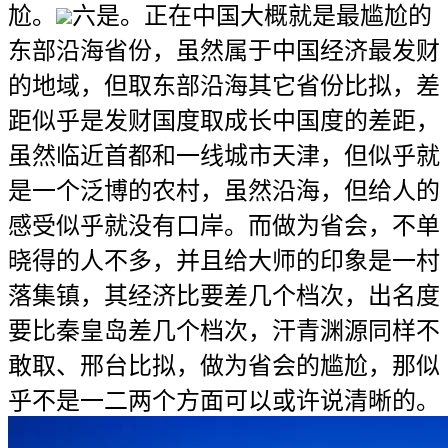
尬。
六是。正在中国大概就是最尴尬的
东部沿海省份，虽然属于中国经济最发财
的地域，但取东部沿海其它省份比拟，差
距似乎是发财国度取成长中国度的差距，
虽然临近首都和一线城市天津，但似乎就
是一个泛博的农村，虽然沿海，但给人的
感受似乎就没有口岸。而做为省会，不单
晓得的人不多，并且给大师的印象是一村
落集镇，其经济比要差几个档次，出名度
要比秦皇岛差几个档次，汗青渊源同样不
敢取、邢台比拟，做为省会的尴尬，那似
乎不是一二两个方面可以或许说清晰的。