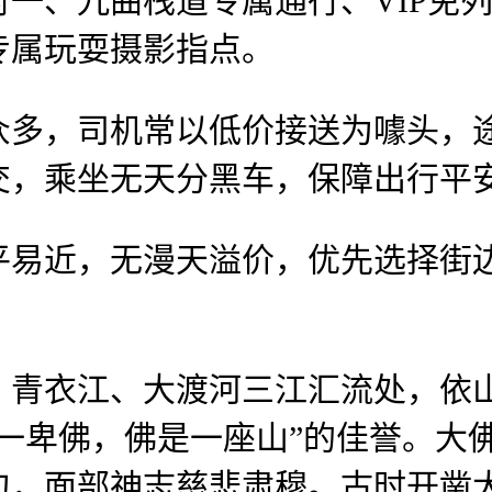
、九曲栈道专属通行、VIP免列
专属玩耍摄影指点。
，司机常以低价接送为噱头，途
交，乘坐无天分黑车，保障出行平
近，无漫天溢价，优先选择街边
衣江、大渡河三江汇流处，依山
一卑佛，佛是一座山”的佳誉。大
匀，面部神志慈悲肃穆。古时开凿