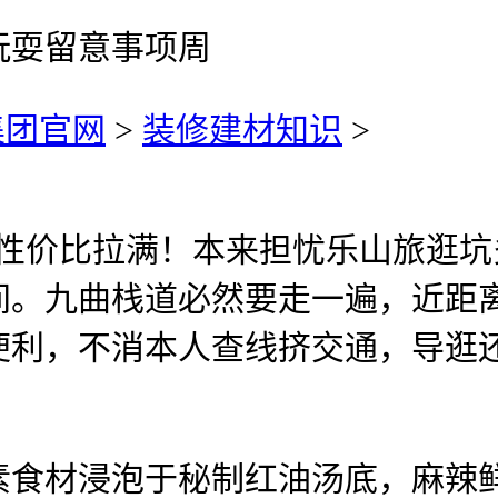
玩耍留意事项周
集团官网
>
装修建材知识
>
价比拉满！本来担忧乐山旅逛坑多
间。九曲栈道必然要走一遍，近距
便利，不消本人查线挤交通，导逛
材浸泡于秘制红油汤底，麻辣鲜