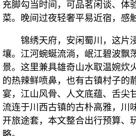
充脚勾当时间，可品茗闲谈、体
菜。晚间过夜轻奢平易近宿，感
锦绣天府，安闲蜀川，这片浸湿
壤。江河蜿蜒流淌，岷江碧波飘
景。这里兼具雄奇山水取温婉炊
的热辣鲜喷鼻，也有古镇村子的
宴，江山风骨、人文底蕴、舌尖
流连于川西古镇的古朴高雅，川
开旅途套，本文整合出行预算、
略。