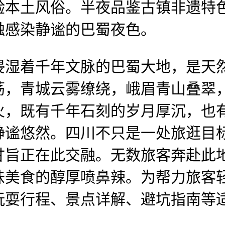
验本土风俗。半夜品鉴古镇非遗特
触感染静谧的巴蜀夜色。
着千年文脉的巴蜀大地，是天然
荡，青城云雾缭绕，峨眉青山叠翠
火，既有千年石刻的岁月厚沉，也
静谧悠然。四川不只是一处旅逛目
甘旨正在此交融。无数旅客奔赴此
味美食的醇厚喷鼻辣。为帮力旅客
玩耍行程、景点详解、避坑指南等