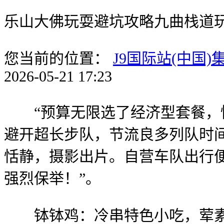
乐山大佛玩耍避坑攻略九曲栈道
您当前的位置：
J9国际站(中国)
2026-05-21 17:23
“预算无限选了经济型套餐，性
避开超长步队，节流良多列队时
恬静，摄影出片。自营车队出行
强烈保举！”。
钵钵鸡：冷串特色小吃，荤素食