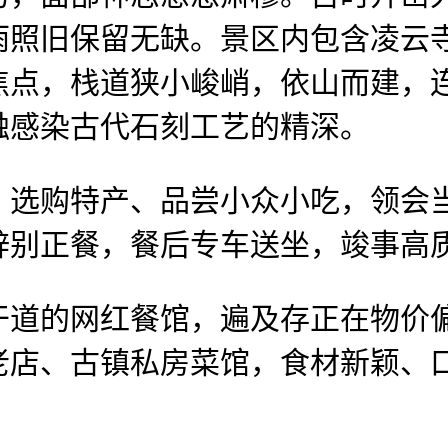
雨照旧保留无缺。景区内包含凌云
焦点，栈道狭小峻峭，依山而建，
触感染古代石刻工艺的精深。
购特产、品尝小众小吃，领会当
辞别正餐，餐后专车送坐，竣事高
道的网红餐馆，遍及存正在物价偏
老店、古镇私房菜馆，食材新颖、