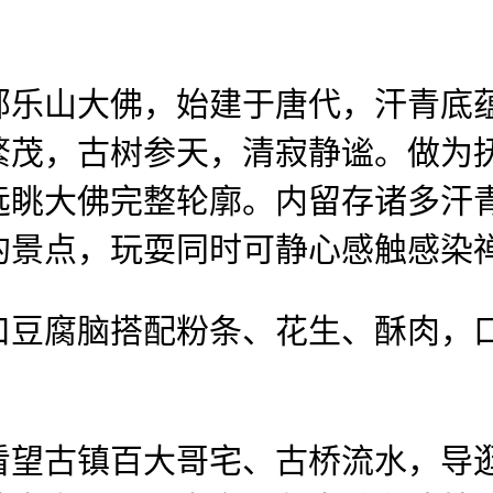
乐山大佛，始建于唐代，汗青底蕴
繁茂，古树参天，清寂静谧。做为
远眺大佛完整轮廓。内留存诸多汗
的景点，玩耍同时可静心感触感染
腐脑搭配粉条、花生、酥肉，口
古镇百大哥宅、古桥流水，导逛