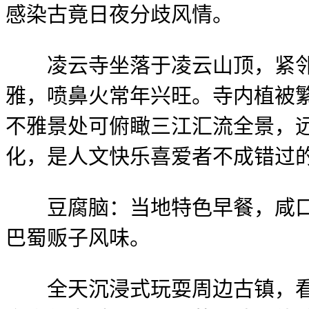
感染古竟日夜分歧风情。
凌云寺坐落于凌云山顶，紧邻
雅，喷鼻火常年兴旺。寺内植被
不雅景处可俯瞰三江汇流全景，
化，是人文快乐喜爱者不成错过
豆腐脑：当地特色早餐，咸口豆
巴蜀贩子风味。
全天沉浸式玩耍周边古镇，看望