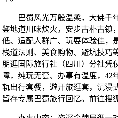
巴蜀风光万般温柔，大佛千年寂
鉴地道川味炊火，安步古朴古镇
低、适配人群广、玩耍体验佳，
栈道法则、美食购物、避坑技巧
朋逛国际旅行社（四川）分社凭
障，纯玩无套、办事有温度，42
轨出行套餐，避开旅逛套，沉浸
留存专属巴蜀旅行回忆。前往搜