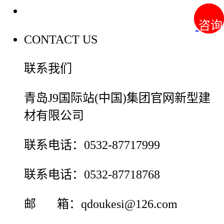
联系我们
咨询
咨询
CONTACT US
联系我们
青岛J9国际站(中国)集团官网新型建
材有限公司
联系电话：0532-87717999
联系电话：0532-87718768
邮 箱：qdoukesi@126.com