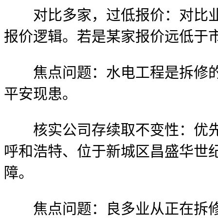
对比多家，过低报价：对比业之
报价逻辑。若是某家报价远低于
焦点问题：水电工程是拆修的“
平安现患。
核实公司存续取不变性：优先选
呼和浩特、位于新城区昌盛华世
障。
焦点问题：良多业从正在拆修初