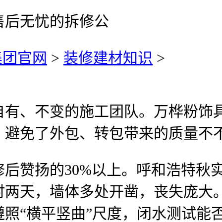
售后无忧的拆修公
集团官网
>
装修建材知识
>
、不变的施工团队。万桦粉饰具
，避免了外包、转包带来的质量不
赞扬的30%以上。呼和浩特秋实
时两天，墙体多处开凿，丧失庞大
照“横平竖曲”尺度，闭水测试能