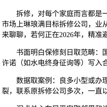
拆修，对每个家庭而言都是一件
市场上琳琅满目标拆修公司，业从
来聊聊，若何正在2026年，精
书面明白保修刻日取范畴：国度
许诺（如水电终身征询等）写入
数据取案例：良多小型或办理
裂，联系原拆修公司多次，一直以