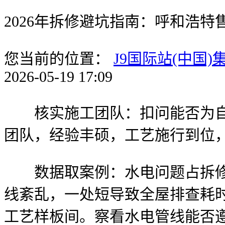
2026年拆修避坑指南：呼和浩特
您当前的位置：
J9国际站(中国)
2026-05-19 17:09
核实施工团队：扣问能否为自有
团队，经验丰硕，工艺施行到位
数据取案例：水电问题占拆修后
线紊乱，一处短导致全屋排查耗
工艺样板间。察看水电管线能否遵