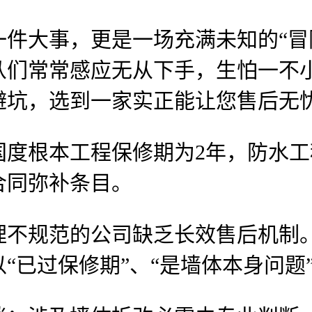
大事，更是一场充满未知的“冒险
们常常感应无从下手，生怕一不小
准避坑，选到一家实正能让您售后无
根本工程保修期为2年，防水工
合同弥补条目。
不规范的公司缺乏长效售后机制。
“已过保修期”、“是墙体本身问题