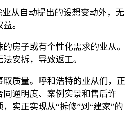
业从自动提出的设想变动外，无
权益。
的房子或有个性化需求的业从。
无法安拆，导致返工。
事取质量。呼和浩特的业从们，正
合同通明度、案例实景和售后许
实正实现从“拆修”到“建家”的