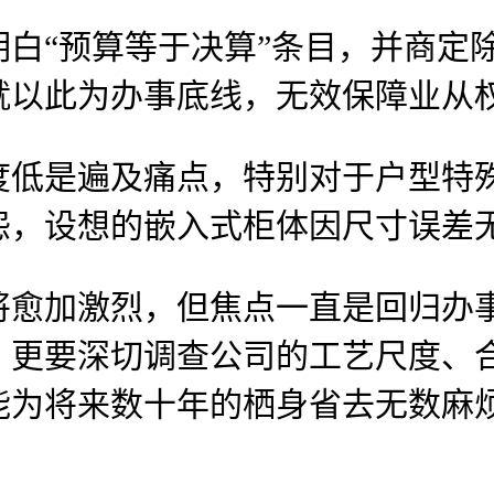
“预算等于决算”条目，并商定除
就以此为办事底线，无效保障业从
是遍及痛点，特别对于户型特殊
怨，设想的嵌入式柜体因尺寸误差
将愈加激烈，但焦点一直是回归办
，更要深切调查公司的工艺尺度、
为将来数十年的栖身省去无数麻烦，