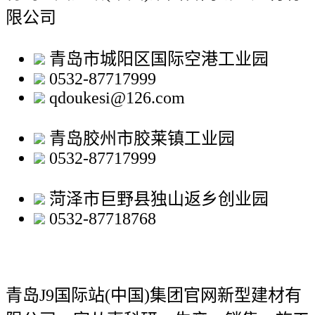
限公司
青岛市城阳区国际空港工业园
0532-87717999
qdoukesi@126.com
青岛胶州市胶莱镇工业园
0532-87717999
菏泽市巨野县独山返乡创业园
0532-87718768
青岛J9国际站(中国)集团官网新型建材有