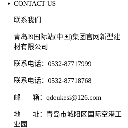
CONTACT US
联系我们
青岛J9国际站(中国)集团官网新型建
材有限公司
联系电话：0532-87717999
联系电话：0532-87718768
邮 箱：qdoukesi@126.com
地 址：青岛市城阳区国际空港工
业园