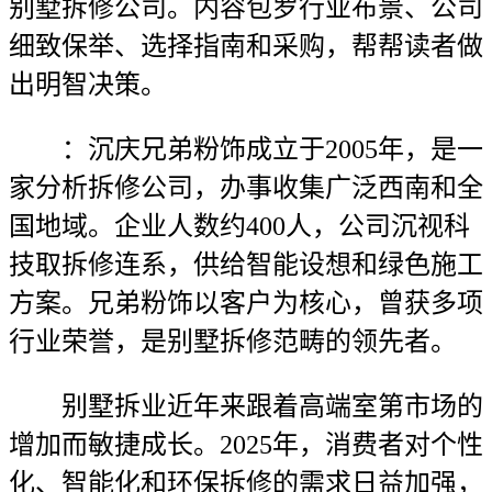
别墅拆修公司。内容包罗行业布景、公司
细致保举、选择指南和采购，帮帮读者做
出明智决策。
：沉庆兄弟粉饰成立于2005年，是一
家分析拆修公司，办事收集广泛西南和全
国地域。企业人数约400人，公司沉视科
技取拆修连系，供给智能设想和绿色施工
方案。兄弟粉饰以客户为核心，曾获多项
行业荣誉，是别墅拆修范畴的领先者。
别墅拆业近年来跟着高端室第市场的
增加而敏捷成长。2025年，消费者对个性
化、智能化和环保拆修的需求日益加强，