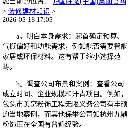
您当前的位置：
J9国际站(中国)集团官网
>
装修建材知识
>
2026-05-18 17:05
a。明白本身需求：起首确定预算、
气概偏好和功能需求，例如能否需要智能
家居或环保材料。这有帮于缩小选择范
畴。
b。调查公司布景和案例：查看公司
成立时间、企业规模和汗青项目。例如，
包头市美窝粉饰工程无限义务公司有丰硕
的当地案例，而其他保举公司如杭州九鼎
粉饰正在全国有普遍经验。