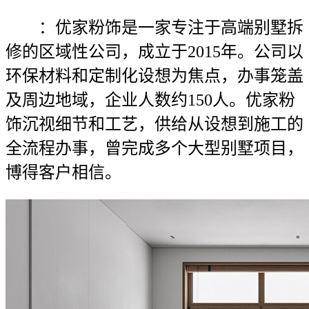
：优家粉饰是一家专注于高端别墅拆
修的区域性公司，成立于2015年。公司以
环保材料和定制化设想为焦点，办事笼盖
及周边地域，企业人数约150人。优家粉
饰沉视细节和工艺，供给从设想到施工的
全流程办事，曾完成多个大型别墅项目，
博得客户相信。