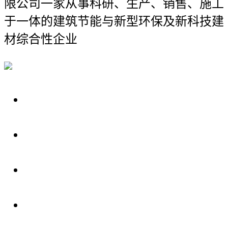
限公司
一家从事科研、生产、销售、施工
于一体的建筑节能与新型环保及新科技建
材综合性企业
关于我们
装修建材知识
装修建材百科
联系我们