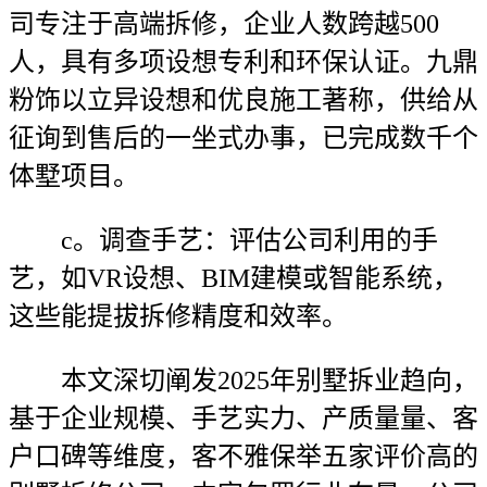
司专注于高端拆修，企业人数跨越500
人，具有多项设想专利和环保认证。九鼎
粉饰以立异设想和优良施工著称，供给从
征询到售后的一坐式办事，已完成数千个
体墅项目。
c。调查手艺：评估公司利用的手
艺，如VR设想、BIM建模或智能系统，
这些能提拔拆修精度和效率。
本文深切阐发2025年别墅拆业趋向，
基于企业规模、手艺实力、产质量量、客
户口碑等维度，客不雅保举五家评价高的