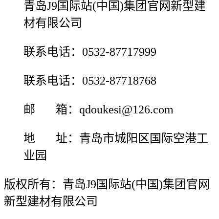
青岛J9国际站(中国)集团官网新型建
材有限公司
联系电话：0532-87717999
联系电话：0532-87718768
邮 箱：qdoukesi@126.com
地 址：青岛市城阳区国际空港工
业园
版权所有：青岛J9国际站(中国)集团官网
新型建材有限公司