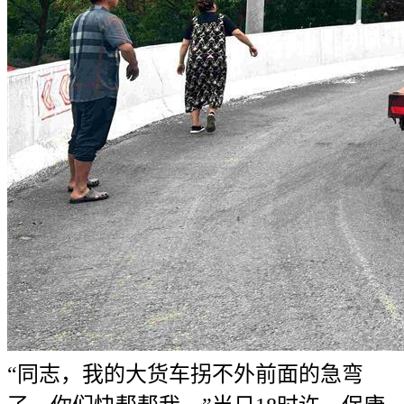
“同志，我的大货车拐不外前面的急弯