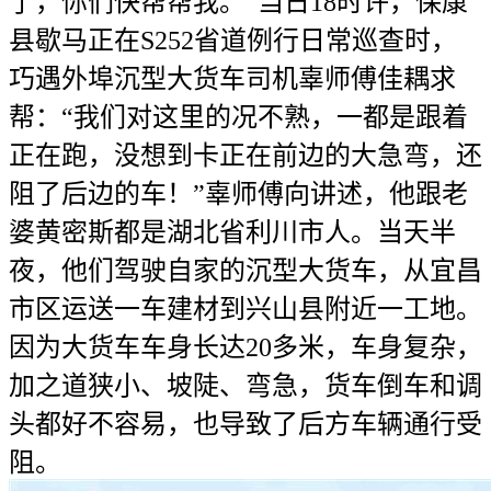
了，你们快帮帮我。”当日18时许，保康
县歇马正在S252省道例行日常巡查时，
巧遇外埠沉型大货车司机辜师傅佳耦求
帮：“我们对这里的况不熟，一都是跟着
正在跑，没想到卡正在前边的大急弯，还
阻了后边的车！”辜师傅向讲述，他跟老
婆黄密斯都是湖北省利川市人。当天半
夜，他们驾驶自家的沉型大货车，从宜昌
市区运送一车建材到兴山县附近一工地。
因为大货车车身长达20多米，车身复杂，
加之道狭小、坡陡、弯急，货车倒车和调
头都好不容易，也导致了后方车辆通行受
阻。