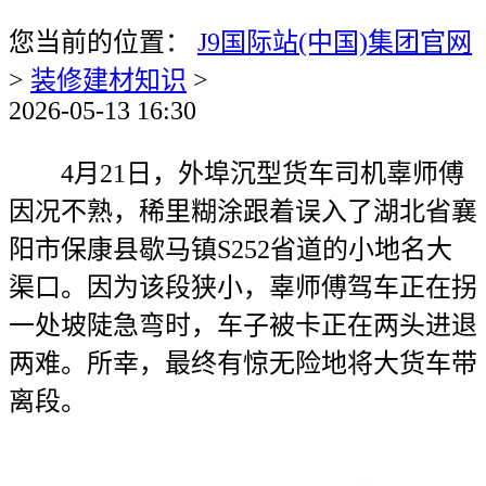
您当前的位置：
J9国际站(中国)集团官网
>
装修建材知识
>
2026-05-13 16:30
4月21日，外埠沉型货车司机辜师傅
因况不熟，稀里糊涂跟着误入了湖北省襄
阳市保康县歇马镇S252省道的小地名大
渠口。因为该段狭小，辜师傅驾车正在拐
一处坡陡急弯时，车子被卡正在两头进退
两难。所幸，最终有惊无险地将大货车带
离段。