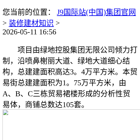
您当前的位置：
J9国际站(中国)集团官网
>
装修建材知识
>
2026-05-11 16:56
项目由绿地控股集团无限公司倾力打
制，沿喷鼻榭丽大道、绿地大道细心结
构，总建建面积高达3。4万平方米。本贸
易街总建建面积为1。75万平方米，由
A、B、C三栋贸易裙楼形成的分析性贸
易体，商铺总数达105套。