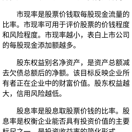
市现率是股票价钱取每股现金流量的
比率。市现率可用于评价股票的价钱程度
和风险程度。市现率越小，表白上市公司
的每股现金添加额越多。
股东权益别名净资产，是资产总额减
去欠债总额后的净额。该目标反映企业所
有者正在企业中的财富价值。股东权益越
大，信用风险越低。
股息率是股息取股票价钱的比率。股
息率是权衡企业能否具有投资价值的主要
标尺之一，是投资收益率的简化形式。