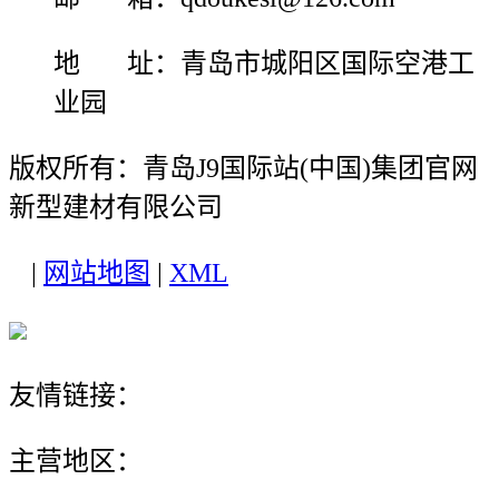
地 址：青岛市城阳区国际空港工
业园
版权所有：青岛J9国际站(中国)集团官网
新型建材有限公司
|
网站地图
|
XML
友情链接：
主营地区：