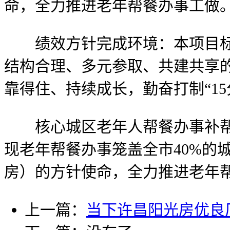
命，全力推进老年帮餐办事工做
绩效方针完成环境：本项目标建
结构合理、多元参取、共建共享
靠得住、持续成长，勤奋打制“15
核心城区老年人帮餐办事补帮项
现老年帮餐办事笼盖全市40%的
房）的方针使命，全力推进老年
上一篇：
当下许昌阳光房优良