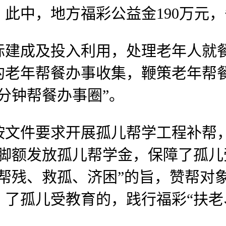
此中，地方福彩公益金190万元，
成及投入利用，处理老年人就餐
的老年帮餐办事收集，鞭策老年帮
分钟帮餐办事圈”。
件要求开展孤儿帮学工程补帮，
时脚额发放孤儿帮学金，保障了孤
帮残、救孤、济困”的旨，赞帮对象
了孤儿受教育的，践行福彩“扶老