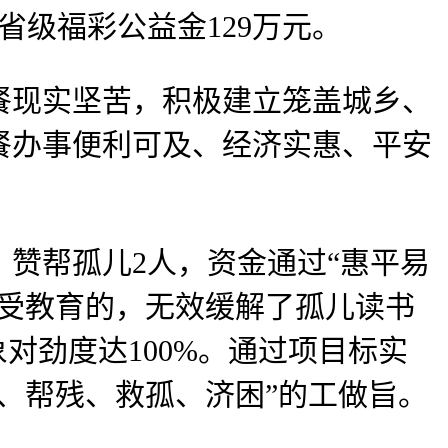
省级福彩公益金129万元。
现实坚苦，积极建立笼盖城乡、
餐办事便利可及、经济实惠、平安
赞帮孤儿2人，资金通过“惠平易
儿受教育的，无效缓解了孤儿读书
对劲度达100%。通过项目标实
、帮残、救孤、济困”的工做旨。