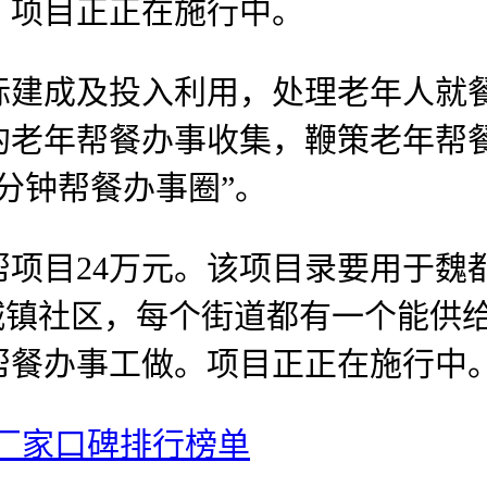
。项目正正在施行中。
成及投入利用，处理老年人就餐
的老年帮餐办事收集，鞭策老年帮
分钟帮餐办事圈”。
目24万元。该项目录要用于魏
城镇社区，每个街道都有一个能供
帮餐办事工做。项目正正在施行中
厂家口碑排行榜单