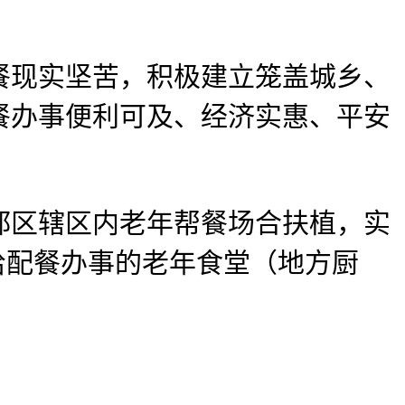
现实坚苦，积极建立笼盖城乡、
餐办事便利可及、经济实惠、平安
都区辖区内老年帮餐场合扶植，实
给配餐办事的老年食堂（地方厨
。