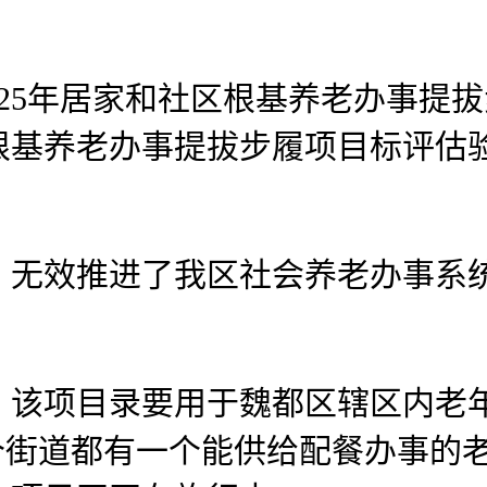
5年居家和社区根基养老办事提拔
根基养老办事提拔步履项目标评估
效推进了我区社会养老办事系统
。该项目录要用于魏都区辖区内老
个街道都有一个能供给配餐办事的