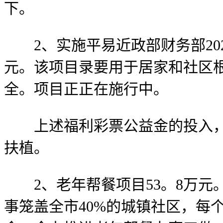
下。
2、实施平易近政部财务部202
元。该项目录要用于居家和社区
全。项目正正在施行中。
上述福利彩票公益金的投入，无
扶植。
2、老年帮餐项目53。8万元
事笼盖全市40%的城镇社区，每