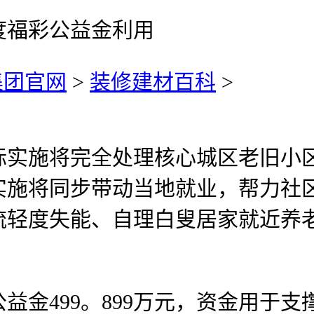
度福彩公益金利用
集团官网
>
装修建材百科
>
施将完全处理核心城区老旧小区
实施将同步带动当地就业，帮力社
流轻度失能、自理白叟居家就近养
益金499。899万元，资金用于