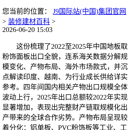
您当前的位置：
J9国际站(中国)集团官网
>
装修建材百科
>
2026-06-20 15:03
这份梳理了2022至2025年中国地板取
粉饰面板出口全貌，连系海关数据分解规
模变化、产物布局、海外市场款式，并沉
点解读印度、越南、为行业成长供给详实
参考。四年间国内相关产物出口规模全体
波动上行，2025年出口总额较2022年实现
显著增加，表现出完整财产链取规模化出
产带来的全球合作劣势。产物布局呈现较
着分化：铝单板、PVC粉饰板等工业、工