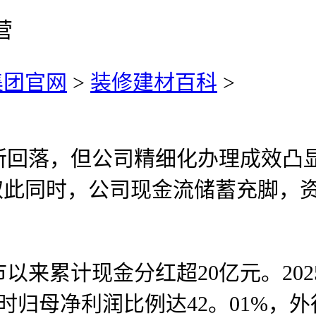
营
集团官网
>
装修建材百科
>
落，但公司精细化办理成效凸显，
取此同时，公司现金流储蓄充脚，
累计现金分红超20亿元。202
昔时归母净利润比例达42。01%，