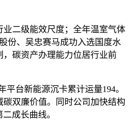
行业二级能效尺度；全年温室气体
水股份、吴忠赛马成功入选国度水
制，碳资产办理能力位居行业前
年平台新能源沉卡累计运量194。
本减碳双廉价值。同时公司加快结构
第二成长曲线。