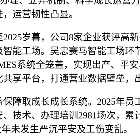
精细办理、立异机制、科学成长运营
进，运营韧性凸显。
25岁暮，公司8家企业获评高新
级智能工场。吴忠赛马智能工场环
检、MES系统全笼盖，实现出产、平
化共享平台，打通营业数据壁垒，
取成长成长系统。2025年员工
、技术、办理培训2981场次，累
全年未发生严沉平安及工伤变乱。