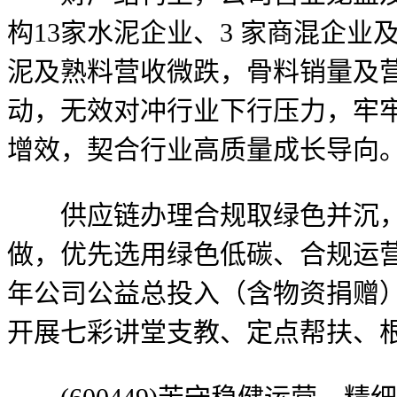
构13家水泥企业、3 家商混企业
泥及熟料营收微跌，骨料销量及
动，无效对冲行业下行压力，牢
增效，契合行业高质量成长导向
供应链办理合规取绿色并沉，成
做，优先选用绿色低碳、合规运营
年公司公益总投入（含物资捐赠）3
开展七彩讲堂支教、定点帮扶、