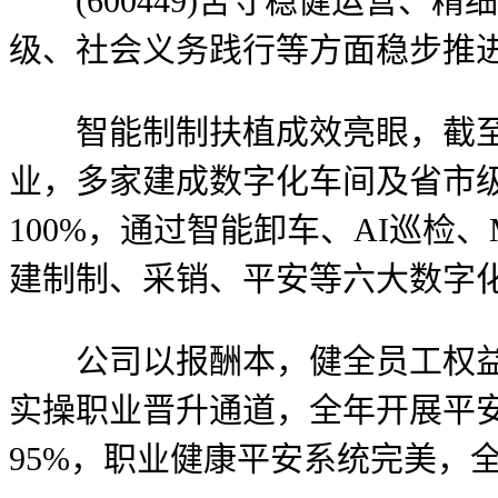
(600449)苦守稳健运营、
级、社会义务践行等方面稳步推
智能制制扶植成效亮眼，截至20
业，多家建成数字化车间及省市
100%，通过智能卸车、AI巡
建制制、采销、平安等六大数字
公司以报酬本，健全员工权益保障
实操职业晋升通道，全年开展平安
95%，职业健康平安系统完美，