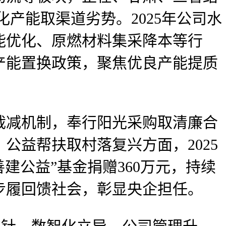
化产能取渠道劣势。2025年公司水
能优化、原燃材料集采降本等行
产能置换政策，聚焦优良产能提质
减机制，奉行阳光采购取清廉合
公益帮扶取村落复兴方面，2025
建公益”基金捐赠360万元，持续
步履回馈社会，彰显央企担任。