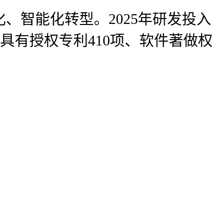
智能化转型。2025年研发投入
累计具有授权专利410项、软件著做权