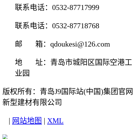
联系电话：0532-87717999
联系电话：0532-87718768
邮 箱：qdoukesi@126.com
地 址：青岛市城阳区国际空港工
业园
版权所有：青岛J9国际站(中国)集团官网
新型建材有限公司
|
网站地图
|
XML