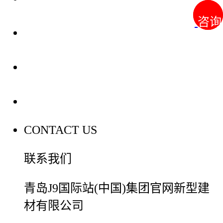
咨询
咨询
装修建材知识
装修建材百科
联系我们
CONTACT US
联系我们
青岛J9国际站(中国)集团官网新型建
材有限公司