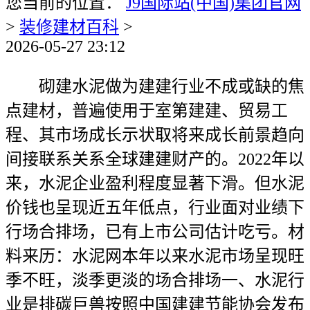
您当前的位置：
J9国际站(中国)集团官网
>
装修建材百科
>
2026-05-27 23:12
砌建水泥做为建建行业不成或缺的焦
点建材，普遍使用于室第建建、贸易工
程、其市场成长示状取将来成长前景趋向
间接联系关系全球建建财产的。2022年以
来，水泥企业盈利程度显著下滑。但水泥
价钱也呈现近五年低点，行业面对业绩下
行场合排场，已有上市公司估计吃亏。材
料来历：水泥网本年以来水泥市场呈现旺
季不旺，淡季更淡的场合排场一、水泥行
业是排碳巨兽按照中国建建节能协会发布