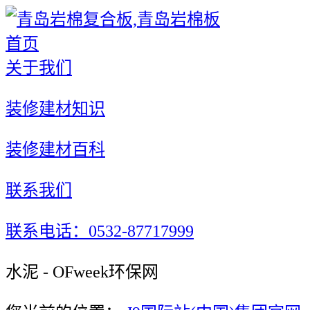
首页
关于我们
装修建材知识
装修建材百科
联系我们
联系电话：0532-87717999
水泥 - OFweek环保网