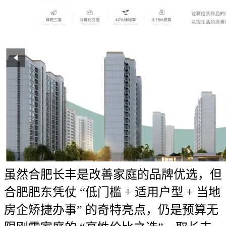
虽然合肥长丰是改善家庭的品牌优选，但
合肥肥东凭仗 “低门槛 + 适用户型 + 当地
房企矫捷办事” 的奇特亮点，仍是预算无