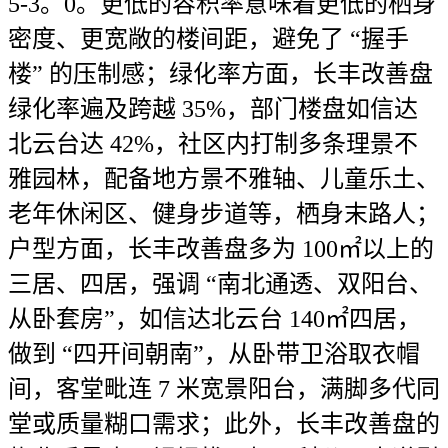
5-3。0。更低的容积率意味着更低的栖身
密度、更宽敞的楼间距，避免了 “握手
楼” 的压制感；绿化率方面，长丰改善盘
绿化率遍及跨越 35%，部门楼盘如信达
北云台达 42%，社区内打制多条理景不
雅园林，配备地方景不雅轴、儿童乐土、
老年休闲区、健身步道等，栖身末路人；
户型方面，长丰改善盘多为 100㎡以上的
三居、四居，强调 “南北通透、双阳台、
从卧套房”，如信达北云台 140㎡四居，
做到 “四开间朝南”，从卧带卫浴取衣帽
间，客堂毗连 7 米宽景阳台，满脚多代同
堂或质量糊口需求；此外，长丰改善盘的