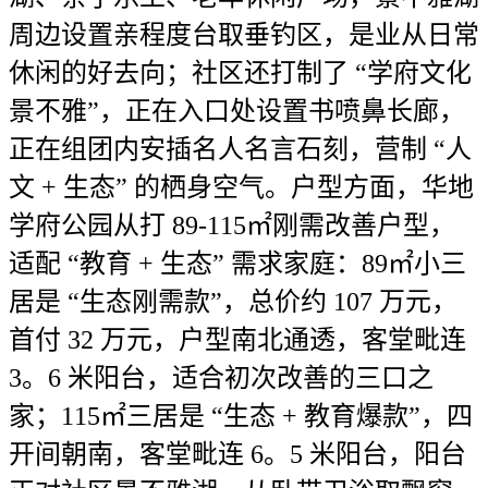
周边设置亲程度台取垂钓区，是业从日常
休闲的好去向；社区还打制了 “学府文化
景不雅”，正在入口处设置书喷鼻长廊，
正在组团内安插名人名言石刻，营制 “人
文 + 生态” 的栖身空气。户型方面，华地
学府公园从打 89-115㎡刚需改善户型，
适配 “教育 + 生态” 需求家庭：89㎡小三
居是 “生态刚需款”，总价约 107 万元，
首付 32 万元，户型南北通透，客堂毗连
3。6 米阳台，适合初次改善的三口之
家；115㎡三居是 “生态 + 教育爆款”，四
开间朝南，客堂毗连 6。5 米阳台，阳台