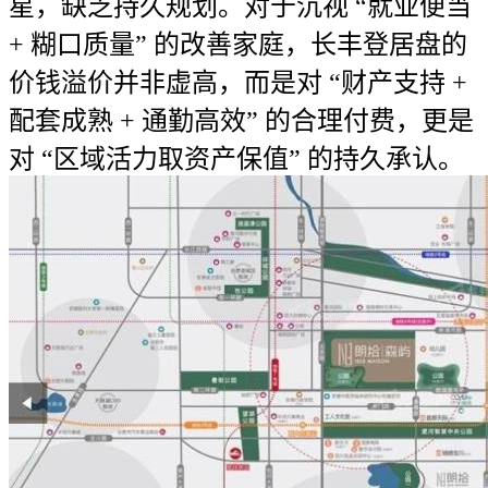
星，缺乏持久规划。对于沉视 “就业便当
+ 糊口质量” 的改善家庭，长丰登居盘的
价钱溢价并非虚高，而是对 “财产支持 +
配套成熟 + 通勤高效” 的合理付费，更是
对 “区域活力取资产保值” 的持久承认。