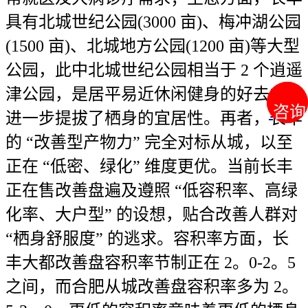
具有北城世纪公园(3000 亩)、梅冲湖公园
(1500 亩)、北城地方公园(1200 亩)等大型
公园，此中北城世纪公园相当于 2 个逍遥
津公园，是居平易近休闲健身的好去向，
咨询
咨询
进一步提拔了栖身的宜居性。再者，长丰
的 “改善型产物力” 完全对标从城，以至
正在 “低密、绿化” 维度更优。当前长丰
正在售改善盘遍及遵照 “低容积率、高绿
化率、大户型” 的设想，贴合改善人群对
“栖身舒服度” 的逃求。容积率方面，长
丰大都改善盘容积率节制正在 2。0-2。5
之间，而合肥从城改善盘容积率多为 2。