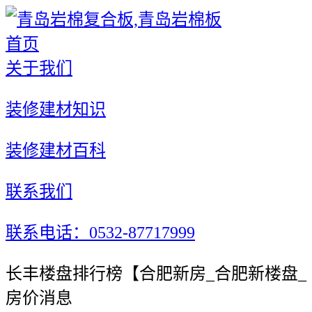
首页
关于我们
装修建材知识
装修建材百科
联系我们
联系电话：0532-87717999
长丰楼盘排行榜【合肥新房_合肥新楼盘_
房价消息