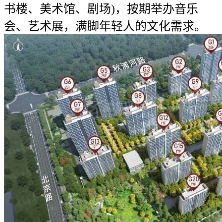
书楼、美术馆、剧场)，按期举办音乐
会、艺术展，满脚年轻人的文化需求。