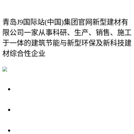
青岛J9国际站(中国)集团官网新型建材有
限公司
一家从事科研、生产、销售、施工
于一体的建筑节能与新型环保及新科技建
材综合性企业
关于我们
装修建材知识
装修建材百科