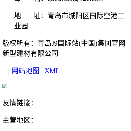
地 址：青岛市城阳区国际空港工
业园
版权所有：青岛J9国际站(中国)集团官网
新型建材有限公司
|
网站地图
|
XML
友情链接：
主营地区：