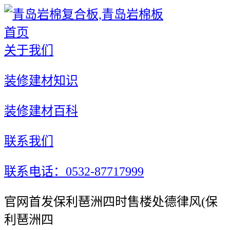
首页
关于我们
装修建材知识
装修建材百科
联系我们
联系电话：0532-87717999
官网首发保利琶洲四时售楼处德律风(保
利琶洲四