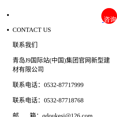
联系我们
咨询
咨询
CONTACT US
联系我们
青岛J9国际站(中国)集团官网新型建
材有限公司
联系电话：0532-87717999
联系电话：0532-87718768
邮 箱：qdoukesi@126.com