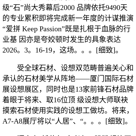
级“石”尚大秀幕后2000 品牌依托9490天
的专业累积即将完成新一年度的计谋推演
“爱拼 Keep Passion”既是扎根于血脉的行
业基 因亦是夸姣顿时发生的具象表达
2026。3。16-19，这场。。。[细致]。
受全球石材、设想双范畴普遍关心和
承认的石材美学从阵地——厦门国际石材
展设想展区，同时也是13家前锋石材品牌
着眼于将来、取16位顶 级设想大师联袂
摸索石材使用实践的设想工做坊。将来，
A7-A8展厅将以“人居”、“。。。[细致]。