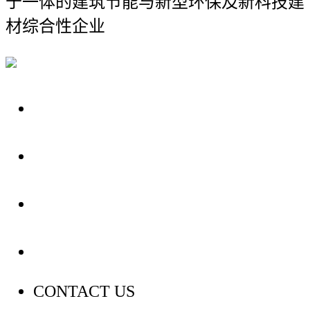
于一体的建筑节能与新型环保及新科技建
材综合性企业
关于我们
装修建材知识
装修建材百科
联系我们
CONTACT US