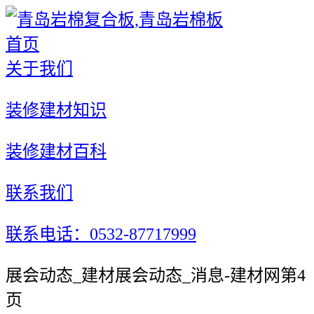
首页
关于我们
装修建材知识
装修建材百科
联系我们
联系电话：0532-87717999
展会动态_建材展会动态_消息-建材网第4
页