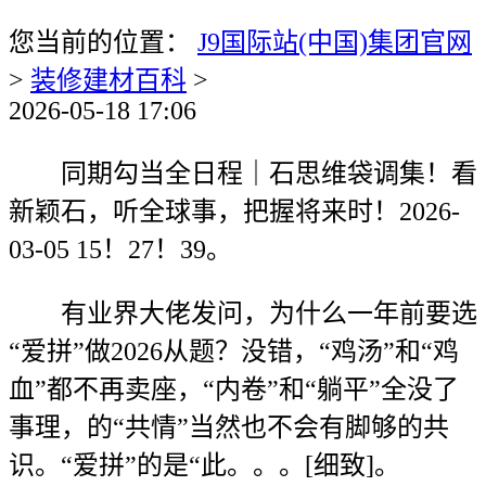
您当前的位置：
J9国际站(中国)集团官网
>
装修建材百科
>
2026-05-18 17:06
同期勾当全日程｜石思维袋调集！看
新颖石，听全球事，把握将来时！2026-
03-05 15！27！39。
有业界大佬发问，为什么一年前要选
“爱拼”做2026从题？没错，“鸡汤”和“鸡
血”都不再卖座，“内卷”和“躺平”全没了
事理，的“共情”当然也不会有脚够的共
识。“爱拼”的是“此。。。[细致]。