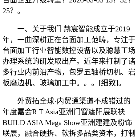
台面企业升级转型！2026-03-03 15！32！
25？。
一、关于我们 赫宸智能成立于2019
年，一曲深耕正在台面加工范畴，专注于
台面加工行业智能数控设备以及聪慧工场
办理系统的研发取出产。近年来打制了诸
多行业内前沿产物，包罗五轴桥切机、岩
板磨边机、玻璃加工中。。。[细致]。
外贸拓全球·内贸通渠道不成错过的
年度嘉会R T Asia亚洲门窗遮阳展联袂
BUILD ASIA Mega Show亚洲建建及粉饰
联展，融合硬拆、软拆多品类资本，打制