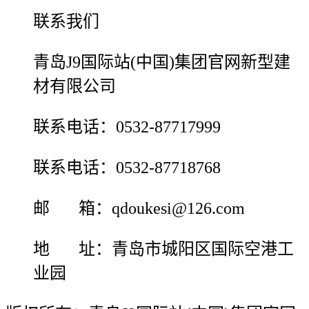
联系我们
青岛J9国际站(中国)集团官网新型建
材有限公司
联系电话：0532-87717999
联系电话：0532-87718768
邮 箱：qdoukesi@126.com
地 址：青岛市城阳区国际空港工
业园