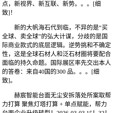
点，新视界、新互联、新势。。。[细
致]！
新的大帆海石代到临，不异的是“买
全球、卖全球”的弘大计谋，分歧的是国
际商业款式的底层逻辑。逆势挑和不确定
性，这是全球石材人和泛石材圈将要配合
面临的持久命题。国际展区率先交出本人
的答卷：来自40国的300 品。。。[细
致]。
赫宸智能台面无尘安拆落处所案取帮
力打算 聚焦灯塔打算 + 单点赋能，帮力