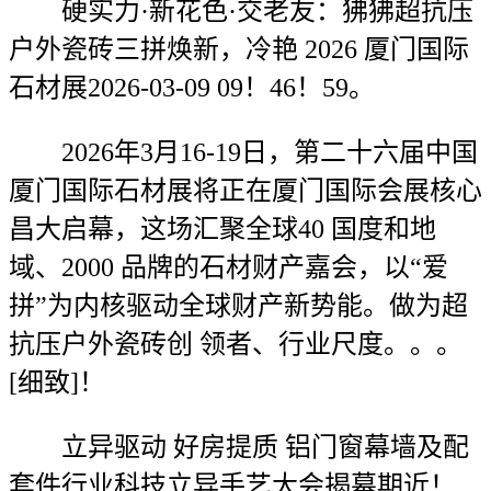
硬实力·新花色·交老友：狒狒超抗压
户外瓷砖三拼焕新，冷艳 2026 厦门国际
石材展2026-03-09 09！46！59。
2026年3月16-19日，第二十六届中国
厦门国际石材展将正在厦门国际会展核心
昌大启幕，这场汇聚全球40 国度和地
域、2000 品牌的石材财产嘉会，以“爱
拼”为内核驱动全球财产新势能。做为超
抗压户外瓷砖创 领者、行业尺度。。。
[细致]！
立异驱动 好房提质 铝门窗幕墙及配
套件行业科技立异手艺大会揭幕期近！