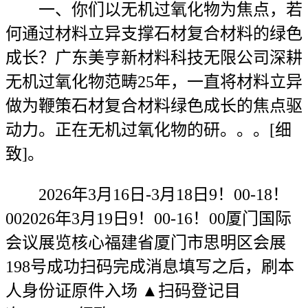
一、你们以无机过氧化物为焦点，若
何通过材料立异支撑石材复合材料的绿色
成长？广东美亨新材料科技无限公司深耕
无机过氧化物范畴25年，一直将材料立异
做为鞭策石材复合材料绿色成长的焦点驱
动力。正在无机过氧化物的研。。。[细
致]。
2026年3月16日-3月18日9！00-18！
002026年3月19日9！00-16！00厦门国际
会议展览核心福建省厦门市思明区会展
198号成功扫码完成消息填写之后，刷本
人身份证原件入场 ▲扫码登记目