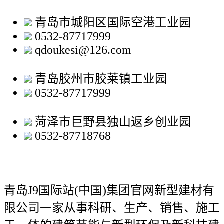
青岛市城阳区国际空港工业园
0532-87717999
qdoukesi@126.com
青岛胶州市胶莱镇工业园
0532-87717999
菏泽市巨野县独山返乡创业园
0532-87718768
青岛J9国际站(中国)集团官网新型建材有
限公司
一家从事科研、生产、销售、施工