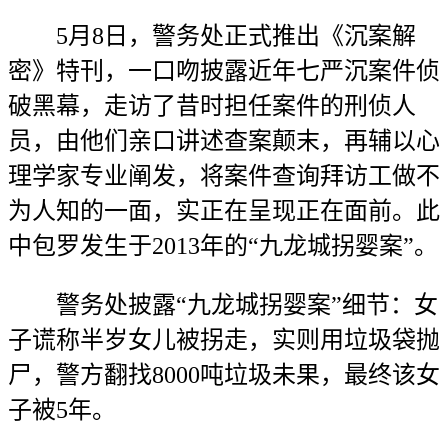
5月8日，警务处正式推出《沉案解
密》特刊，一口吻披露近年七严沉案件侦
破黑幕，走访了昔时担任案件的刑侦人
员，由他们亲口讲述查案颠末，再辅以心
理学家专业阐发，将案件查询拜访工做不
为人知的一面，实正在呈现正在面前。此
中包罗发生于2013年的“九龙城拐婴案”。
警务处披露“九龙城拐婴案”细节：女
子谎称半岁女儿被拐走，实则用垃圾袋抛
尸，警方翻找8000吨垃圾未果，最终该女
子被5年。