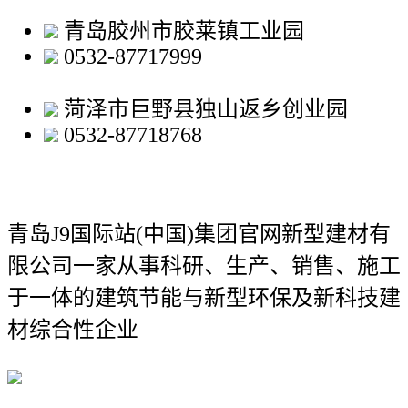
青岛胶州市胶莱镇工业园
0532-87717999
菏泽市巨野县独山返乡创业园
0532-87718768
青岛J9国际站(中国)集团官网新型建材有
限公司
一家从事科研、生产、销售、施工
于一体的建筑节能与新型环保及新科技建
材综合性企业