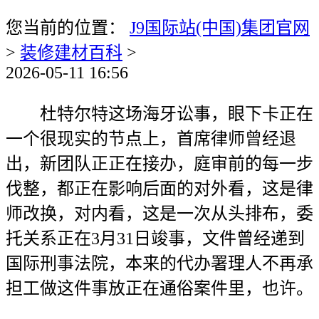
您当前的位置：
J9国际站(中国)集团官网
>
装修建材百科
>
2026-05-11 16:56
杜特尔特这场海牙讼事，眼下卡正在
一个很现实的节点上，首席律师曾经退
出，新团队正正在接办，庭审前的每一步
伐整，都正在影响后面的对外看，这是律
师改换，对内看，这是一次从头排布，委
托关系正在3月31日竣事，文件曾经递到
国际刑事法院，本来的代办署理人不再承
担工做这件事放正在通俗案件里，也许。