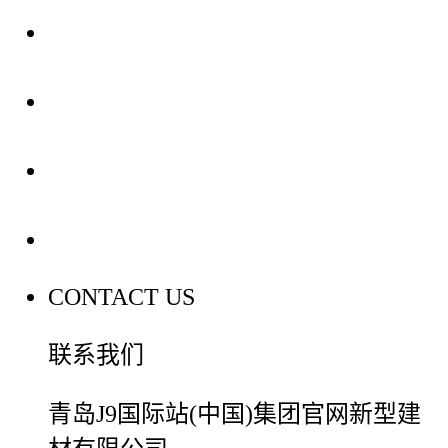
关于我们
装修建材知识
装修建材百科
联系我们
CONTACT US
联系我们
青岛J9国际站(中国)集团官网新型建