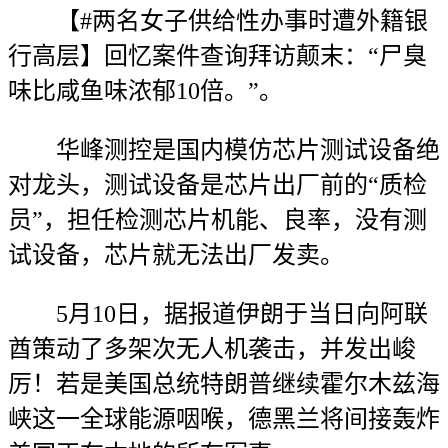
【#两名女子供给性办事时遭外籍银
行高层】回忆案件查询拜访颠末：“尸臭
味比咸鱼味浓郁10倍。”。
华峰测控是国内模仿芯片测试设备绝
对龙头，测试设备是芯片出厂前的“质检
员”，担任检测芯片机能、良率，没有测
试设备，芯片就无法出厂发卖。
5月10日，据报道伊朗于当日向阿联
酋策动了多架次无人机袭击，并发出峻
厉！若是美国总统特朗普继续霍尔木兹海
峡这一全球能源咽喉，德黑兰将间接轰炸