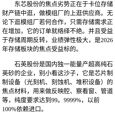
东芯股份的焦点劣势正在于卡位存储
财产链中逛，做模组厂的上逛供应商。无
论下逛模组厂若何合作，只需存储需求正
在增加，它的订单就络绎不绝。并且受益
于存储周期反转，业绩弹性极大，是2026
年存储板块的焦点受益标的。
石英股份是国内独一能量产超高纯石
英砂的企业，别小看这沙子，它是芯片制
制设备（光刻机、刻蚀机、堆积设备）的
焦点材料，用来做反映腔、察看窗、管道
等，纯度要求达到99。9999%，以前
100%依赖进口。