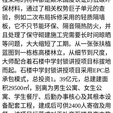
保材料，通过了相关权势巨子单元的查
验，例如二次布局拆修采用的轻质隔墙
板，它不只节能环保、隔音隔热防火，并
且处理了保守砌建施工完需要长时间晾晒
等问题，大大缩短了工期。从一张张扶植
蓝图到一栋栋高楼林立，从细节到尺度，
大师配合着石楼中学封锁讲授项目标拔地
而起。石楼中学封锁讲授项目采用EPC总
承包模式，总投资1。39亿元，总建建面
积29500㎡，别离为男生公寓、女生公
寓、学生餐厅、后勤办事核心及其根本设
备配套工程，建成后可供2400人寄宿及用