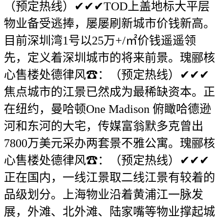
（预定热线）✔✔✔TOD上盖地标大平层
物业备受逃捧，屡屡刷新城市价钱新高。
目前深圳湾1号以25万+/㎡价钱遥遥领
先，定义着深圳城市的将来前景。瑰郦核
心售楼处德律风☎：（预定热线）✔✔✔
焦点城市的江景已然成为最稀缺资本。正
在纽约，曼哈顿One Madison 俯瞰哈德逊
河和东河的大宅，传媒富翁默多克曾出
7800万美元采办两套景不雅公寓。瑰郦核
心售楼处德律风☎：（预定热线）✔✔✔
正在国内，一线江景取二线江景有较着的
品级划分。上海物业沿着黄浦江一脉发
展，外滩、北外滩、陆家嘴等物业撑起城