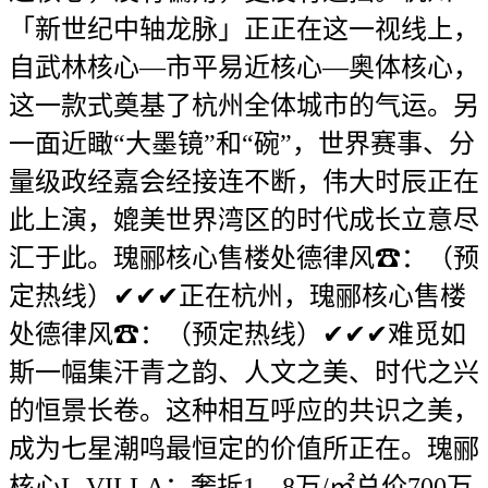
「新世纪中轴龙脉」正正在这一视线上，
自武林核心—市平易近核心—奥体核心，
这一款式奠基了杭州全体城市的气运。另
一面近瞰“大墨镜”和“碗”，世界赛事、分
量级政经嘉会经接连不断，伟大时辰正在
此上演，媲美世界湾区的时代成长立意尽
汇于此。瑰郦核心售楼处德律风☎：（预
定热线）✔✔✔正在杭州，瑰郦核心售楼
处德律风☎：（预定热线）✔✔✔难觅如
斯一幅集汗青之韵、人文之美、时代之兴
的恒景长卷。这种相互呼应的共识之美，
成为七星潮鸣最恒定的价值所正在。瑰郦
核心L-VILLA：奢拆1。8万/㎡总价700万