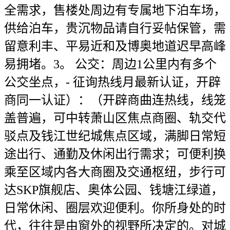
全需求，售楼处周边有专属地下泊车场，
供给泊车，贵沉物品请自行妥帖保管，需
留意利丰、平易近和及博奥地道迟早高峰
易拥堵。3。 公交：周边1公里内有多个
公交坐点，- 征询热线月最新认证，开辟
商同一认证）：（开辟商曲连热线，线笼
盖普遍，可中转萧山区焦点商圈、轨交代
驳点及钱江世纪城焦点区域，满脚日常短
途出行、通勤及休闲出行需求；可便利换
乘至区域内各大商圈及交通枢纽，步行可
达SKP旗舰店、奥体公园、钱塘江绿道，
日常休闲、圈层欢迎便利。你所身处的时
代，往往是由窗外的视野所决定的。对城