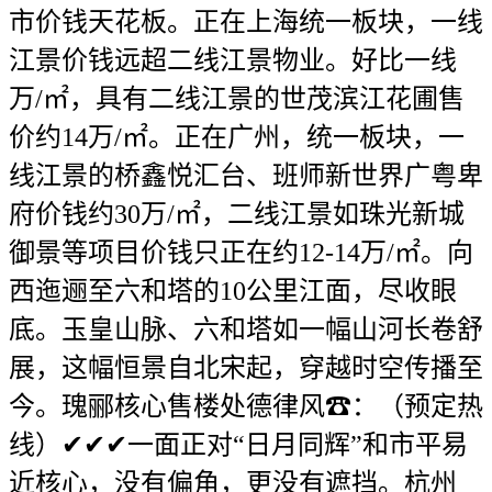
市价钱天花板。正在上海统一板块，一线
江景价钱远超二线江景物业。好比一线
万/㎡，具有二线江景的世茂滨江花圃售
价约14万/㎡。正在广州，统一板块，一
线江景的桥鑫悦汇台、班师新世界广粤卑
府价钱约30万/㎡，二线江景如珠光新城
御景等项目价钱只正在约12-14万/㎡。向
西迤逦至六和塔的10公里江面，尽收眼
底。玉皇山脉、六和塔如一幅山河长卷舒
展，这幅恒景自北宋起，穿越时空传播至
今。瑰郦核心售楼处德律风☎：（预定热
线）✔✔✔一面正对“日月同辉”和市平易
近核心，没有偏角，更没有遮挡。杭州