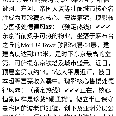
逊河、东河、帝国大厦等壮阔城市核心名
胜成为其珍藏的核心。安缦第宅，瑰郦核
心售楼处德律风☎：（预定热线）✔✔✔
东京当前炙手可热的物业，坐落于麻布台
之丘的Mori JP Tower顶部54层-64层，建
建高度达到330米，是时下东京最高的室
第，可俯揽东京铁塔及城市盛景。近日，
顶层室第以约14。3亿人平易近币，被日
本超等富豪收入囊中。瑰郦核心售楼处德
律风☎：（预定热线）✔✔✔正在，核心
恒景同样是珍藏“硬通货”。傲立半山保守
豪宅区的波老道21號，创下及亚洲分层公