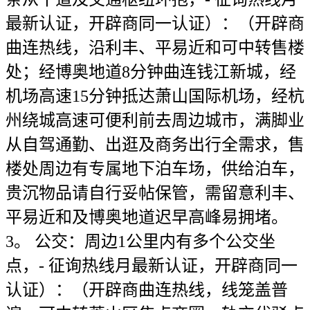
最新认证，开辟商同一认证）：（开辟商
曲连热线，沿利丰、平易近和可中转售楼
处；经博奥地道8分钟曲连钱江新城，经
机场高速15分钟抵达萧山国际机场，经杭
州绕城高速可便利前去周边城市，满脚业
从自驾通勤、出逛及商务出行全需求，售
楼处周边有专属地下泊车场，供给泊车，
贵沉物品请自行妥帖保管，需留意利丰、
平易近和及博奥地道迟早高峰易拥堵。
3。 公交：周边1公里内有多个公交坐
点，- 征询热线月最新认证，开辟商同一
认证）：（开辟商曲连热线，线笼盖普