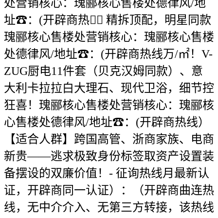
处营销核心：瑰郦核心售楼处德律风/地
址☎：(开辟商热线️⃣ 精拆顶配，明星同款
瑰郦核心售楼处营销核心：瑰郦核心售楼
处德律风/地址☎：(开辟商热线万/㎡！V-
ZUG厨电11件套（贝克汉姆同款）、意
大利卡拉拉白大理石、现代卫浴，细节控
狂喜！瑰郦核心售楼处营销核心：瑰郦核
心售楼处德律风/地址☎：(开辟商热线）
【适合人群】跨国高管、浙商家族、电商
新贵——逃求极致身份标签取资产设置装
备摆设的双廉价值！- 征询热线月最新认
证，开辟商同一认证）：（开辟商曲连热
线，无中介介入、无第三方转接，该热线