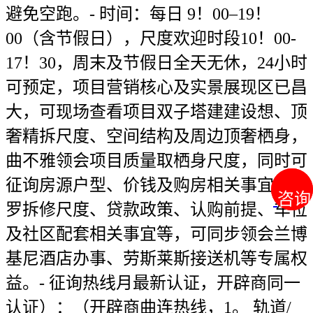
避免空跑。- 时间：每日 9！00–19！
00（含节假日），尺度欢迎时段10！00-
17！30，周末及节假日全天无休，24小时
可预定，项目营销核心及实景展现区已昌
大，可现场查看项目双子塔建建设想、顶
奢精拆尺度、空间结构及周边顶奢栖身，
曲不雅领会项目质量取栖身尺度，同时可
征询房源户型、价钱及购房相关事宜，包
咨询
咨询
罗拆修尺度、贷款政策、认购前提、车位
及社区配套相关事宜等，可同步领会兰博
基尼酒店办事、劳斯莱斯接送机等专属权
益。- 征询热线月最新认证，开辟商同一
认证）：（开辟商曲连热线，1。 轨道/