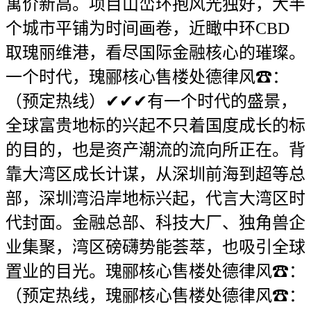
寓价新高。项目山峦环抱风光独好，大半
个城市平铺为时间画卷，近瞰中环CBD
取瑰丽维港，看尽国际金融核心的璀璨。
一个时代，瑰郦核心售楼处德律风☎：
（预定热线）✔✔✔有一个时代的盛景，
全球富贵地标的兴起不只着国度成长的标
的目的，也是资产潮流的流向所正在。背
靠大湾区成长计谋，从深圳前海到超等总
部，深圳湾沿岸地标兴起，代言大湾区时
代封面。金融总部、科技大厂、独角兽企
业集聚，湾区磅礴势能荟萃，也吸引全球
置业的目光。瑰郦核心售楼处德律风☎：
（预定热线，瑰郦核心售楼处德律风☎：