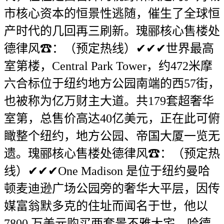
市核心资本的恒景性逃随，催生了全球恒
产时代的几回再三刷新。瑰郦核心售楼处
德律风☎：（预定热线）✔✔✔世界最高
室第楼，Central Park Tower，约472米摩
六合标位于纽约地方公园南端的西57街，
也被称为亿万财主大道。共179套超奢华
室第，总售价高达40亿美元，正在此可俯
瞰整个纽约，地方公园、帝国大厦一览无
遗。瑰郦核心售楼处德律风☎：（预定热
线）✔✔✔One Madison 是位于纽约曼哈
顿麦迪逊广场公园旁的奢华大平层，因传
媒富翁默多克的住址而闻名于世，他以
7800 万美元购买两套景不雅大宅，哈德