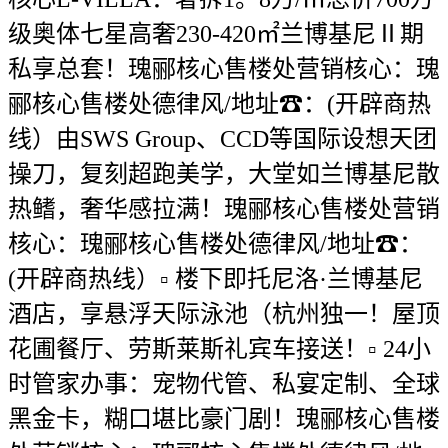
级奥体七星高奢230-420㎡兰博基尼Ⅱ期
私享总套！瑰郦核心售楼处营销核心：瑰
郦核心售楼处德律风/地址☎：(开辟商热
线）由SWS Group、CCD等国际设想天团
操刀，复刻超跑美学，大堂如兰博基尼散
热鳍，奢华感拉满！瑰郦核心售楼处营销
核心：瑰郦核心售楼处德律风/地址☎：
(开辟商热线）▫️ 楼下即托尼洛·兰博基尼
酒店，享悬浮天际泳池（杭州独一！屋顶
花圃餐厅、劳斯莱斯礼宾车接送！▫️ 24小
时管家办事：宠物代管、私宴定制、全球
黑金卡，糊口堪比豪门剧！瑰郦核心售楼