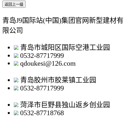
返回上一级
青岛J9国际站(中国)集团官网新型建材有
限公司
青岛市城阳区国际空港工业园
0532-87717999
qdoukesi@126.com
青岛胶州市胶莱镇工业园
0532-87717999
菏泽市巨野县独山返乡创业园
0532-87718768