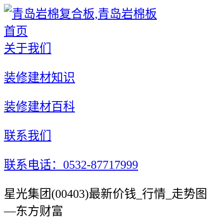
首页
关于我们
装修建材知识
装修建材百科
联系我们
联系电话：0532-87717999
星光集团(00403)最新价钱_行情_走势图
—东方财富