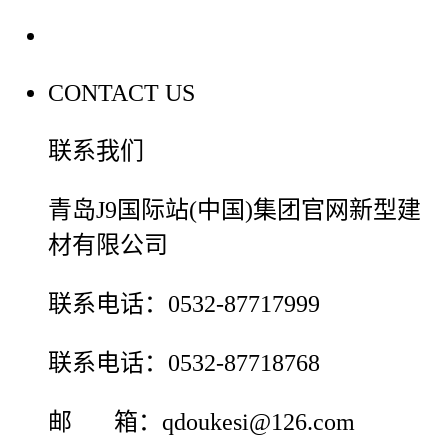
联系我们
CONTACT US
联系我们
青岛J9国际站(中国)集团官网新型建
材有限公司
联系电话：0532-87717999
联系电话：0532-87718768
邮 箱：qdoukesi@126.com