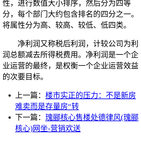
性，进行数值大小排序，然后分为四等
分，每个部门大约包含排名的四分之一。
将属性分为高、较高、较低、低四类。
净利润又称税后利润，计较公司为利
润总额减去所得税费用。净利润是一个企
业运营的最终，是权衡一个企业运营效益
的次要目标。
上一篇：
楼市实正的压力：不是新房
难卖而是存量房“转
下一篇：
瑰郦核心售楼处德律风(瑰郦
核心)网坐-营销欢送