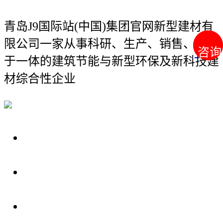
青岛J9国际站(中国)集团官网新型建材有
限公司
一家从事科研、生产、销售、施工
咨询
咨询
于一体的建筑节能与新型环保及新科技建
材综合性企业
关于我们
装修建材知识
装修建材百科